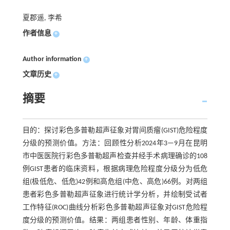
夏郡遥, 李希
作者信息
+
Author information
+
文章历史
+
摘要
目的：探讨彩色多普勒超声征象对胃间质瘤(GIST)危险程度
分级的预测价值。方法：回顾性分析2024年3—9月在昆明
市中医医院行彩色多普勒超声检查并经手术病理确诊的108
例GIST患者的临床资料，根据病理危险程度分级分为低危
组(极低危、低危)42例和高危组(中危、高危)66例。对两组
患者彩色多普勒超声征象进行统计学分析，并绘制受试者
工作特征(ROC)曲线分析彩色多普勒超声征象对GIST危险程
度分级的预测价值。结果：两组患者性别、年龄、体重指