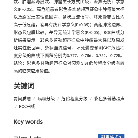
数、肿瘤起源层次、肿瘤生长方式比较，差异无统计学意
义(P>0.05)。高危组患者彩色多普勒超声征象中肿瘤最大径
以及原发灶实性低回声、条状血流信号、坏死囊变占比均
高于低危组，差异有统计学意义(P<0.05)；两组肿瘤边界、
形态及包膜比较，差异无统计学意义(P>0.05)。ROC曲线分
析结果显示，彩色多普勒超声征象中肿瘤最大径以及原发
灶实性低回声、条状血流信号、坏死囊变预测GIST危险程
度分级的曲线下面积分别为0.777、0.786、0.752、0.728。
结论：彩色多普勒超声征象对预测GIST危险程度分级有较
高的临床应用价值。
关键词
胃间质瘤
/
病理分级
/
危险程度分级
/
彩色多普勒超声
/
ROC曲线
Key words
引用格式 ▾