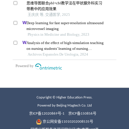
Copyright © Higher Education Press.
Powered by Beijing Magtech Co. Ltd
京ICP备12020869号-1
京ICP备150856号
京公网安备11010202008535号