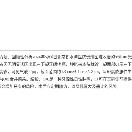
方法：回顾性分析2024年5月6日北京积水潭医院贵州医院收治的1例OKC
者因无明显诱因出现左下颌牙龈疼痛、肿胀来本院就诊。颌面部CT示左下
气液平面，截面范围约1.9 cm×5.1 cm×3.2 cm，呈轻度膨胀性
KC合并感染。结论：OKC是一种牙源性良性肿瘤，CT可在其确诊前提
者会增加恶变的风险，术后应定期随访，以降低复发及恶变的风险。