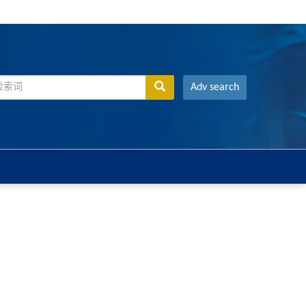
Adv search