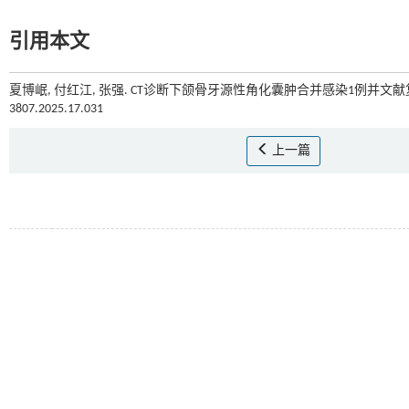
引用本文
夏博岷, 付红江, 张强. CT诊断下颌骨牙源性角化囊肿合并感染1例并文献复习
3807.2025.17.031
上一篇