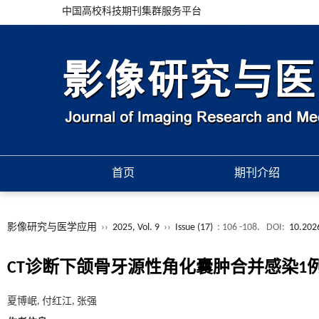
中国高校科技期刊集群服务平台
首页
期刊介绍
影像研究与医学应用
››
2025, Vol. 9
››
Issue (17)
: 106 -108.
DOI:
10.202
CT诊断下颌骨牙源性角化囊肿合并感染1
夏博岷, 付红江, 张强