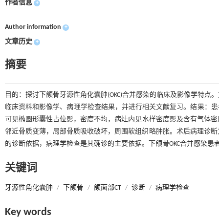
作者信息
+
Author information
+
文章历史
+
摘要
目的：探讨下颌骨牙源性角化囊肿(OKC)合并感染的临床及影像学特点。
临床资料和影像学、病理学检查结果，并进行相关文献复习。结果：患
可见椭圆形囊性占位影，密度不均，病灶内见水样密度影及含有气体密度影，可见
邻近骨质变薄，局部骨质吸收破坏，周围软组织略肿胀。术后病理诊断为O
的诊断依据，病理学检查是其确诊的主要依据。下颌骨OKC合并感染患
关键词
牙源性角化囊肿
/
下颌骨
/
颌面部CT
/
诊断
/
病理学检查
Key words