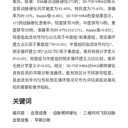
差异。结果：DSA确诊动脉硬化171例；3D-TOF-MRA诊断头
血管动脉硬化的灵敏度为92.40%，特异度为75.61%，准确
率为89.15%，Kappa值=0.661；3D-TOF-MRA检查结果显示，
171例动脉硬化患者中，轻度狭窄70例，中度狭窄73例，重
度狭窄28例，准确率为89.47%(153/171)，Kappa值=0.831；
轻度组血流信号均匀占比高于中度组?和重度组，侧支循环
建立占比高于重度组??(P<0.05)；中度组的血流信号均匀?、
侧支循环建立?的?占比?均?高于重度组，差异有统计学意义
(P<0.05)；轻度组与中度组的侧支循环建立占比比较，差异
无统计学意义(P>0.05)。结论：3D-TOF-MRA对MCA粥样硬化
具有较高的早期诊断准确性，能有效区分不同狭窄程度，
其血流信号均匀性和侧支循环情况可作为评估病变进展风
险的重要影像学指标。
关键词
磁共振
/
血管成像
/
动脉粥样硬化
/
三维时间飞跃动脉
血管成像
/
早期诊断