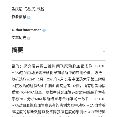
孟庆娟, 马锐光, 钱锐
作者信息
+
Author information
+
文章历史
+
摘要
目的：探究磁共振三维时间飞跃动脉血管成像(3D-TOF-
MRA)在颅内动脉粥样硬化早期诊断中的应用价值。方法：
随机选取2024年1月—2025年6月长春中医药大学第二附属
医院收治的疑似缺血性脑血管病患者212例，所有患者均接
受3D-TOF-MRA检查，以数字减影血管造影(DSA)结果作为参
考标准，分析MRA诊断结果与金标准的一致性、3D-TOF-
MRA对缺血性脑血管病患者的患侧大脑中动脉(MCA)血管狭
窄程度的诊断效能以及不同狭窄程度的患侧MCA血管特征