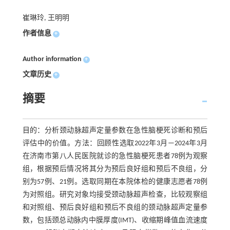
崔琳玲, 王明明
作者信息
+
Author information
+
文章历史
+
摘要
目的：分析颈动脉超声定量参数在急性脑梗死诊断和预后
评估中的价值。方法：回顾性选取2022年3月—2024年3月
在济南市第八人民医院就诊的急性脑梗死患者78例为观察
组，根据预后情况将其分为预后良好组和预后不良组，分
别为57例、21例。选取同期在本院体检的健康志愿者78例
为对照组。研究对象均接受颈动脉超声检查，比较观察组
和对照组、预后良好组和预后不良组的颈动脉超声定量参
数，包括颈总动脉内中膜厚度(IMT)、收缩期峰值血流速度