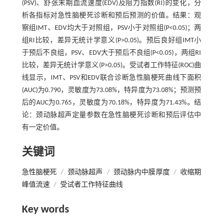
(PSV)、舒张末期血流速度(EDV)及阻力指数(RI)的变化，分
析各指标对急性脑梗死诊断和预后预测的价值。结果：观
察组IMT、EDV均大于对照组，PSV小于对照组(P<0.05)；两
组RI比较，差异无统计学意义(P>0.05)。预后良好组IMT小
于预后不良组，PSV、EDV大于预后不良组(P<0.05)，两组RI
比较，差异无统计学意义(P>0.05)。受试者工作特征(ROC)曲
线显示，IMT、PSV和EDV联合诊断急性脑梗死曲线下面积
(AUC)为0.790，灵敏度为73.08%，特异度为73.08%；预测预
后的AUC为0.765，灵敏度为70.18%，特异度为71.43%。结
论：颈动脉超声定量参数在急性脑梗死诊断和预后评估中
有一定价值。
关键词
急性脑梗死
/
颈动脉超声
/
颈动脉内中膜厚度
/
收缩期
峰值流速
/
受试者工作特征曲线
Key words