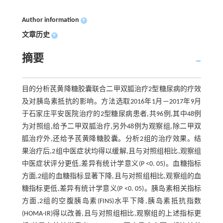
Author information
+
文章历史
+
摘要
目的分析芪黄降糖胶囊联合二甲双胍治疗2型糖尿病的疗效
及对胰岛素抵抗的影响。方法选取2016年1月—2017年9月
于石家庄平安医院治疗的2型糖尿病患者,共96例,其中48例
为对照组,给予二甲双胍治疗,另外48例为观察组,除二甲双
胍治疗外,还给予芪黄降糖胶囊。分析2组的治疗效果。结
果治疗后,2组中医症状均得以缓解,且与对照组相比,观察组
中医症状评分更低,差异有统计学意义(P <0. 05)。血糖指标
方面,2组的血糖指标显著下降,且与对照组相比,观察组的血
糖指标更低,差异有统计学意义(P <0. 05)。胰岛素相关指标
方面,2组的空腹胰岛素(FINS)水平下降,胰岛素抵抗指数
(HOMA-IR)得以改善,且与对照组相比,观察组的上述指标更