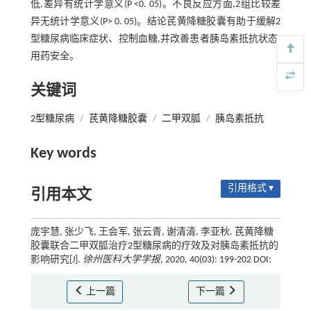
低,差异有统计学意义(P <0. 05)。不良反应方面,2组比较差
异无统计学意义(P> 0. 05)。结论芪黄降糖胶囊有助于缓解2
型糖尿病临床症状、控制血糖,并改善患者胰岛素抵抗状态,
用药安全。
关键词
2型糖尿病
/
芪黄降糖胶囊
/
二甲双胍
/
胰岛素抵抗
Key words
引用格式 ▾
引用本文
庞宇慧, 张少飞, 王会军, 张云青, 谢清清, 李亚秋. 芪黄降糖
胶囊联合二甲双胍治疗2型糖尿病的疗效及对胰岛素抵抗的
影响研究[J].
徐州医科大学学报
, 2020, 40(03): 199-202 DOI:
上一篇
下一篇