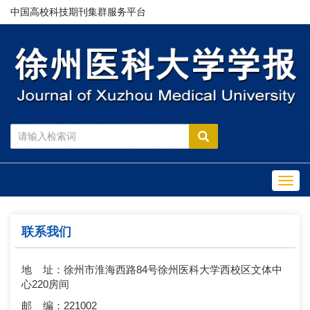
中国高校科技期刊集群服务平台
Toggl
navig
联系我们
地 址：徐州市淮海西路84号徐州医科大学西校区文体中
心220房间
邮 编：221002