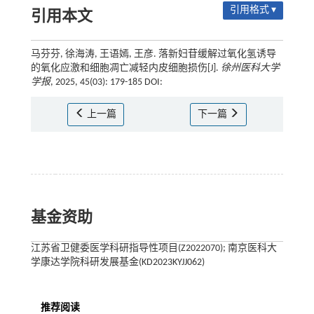
引用格式 ▾
引用本文
马芬芬, 徐海涛, 王语嫣, 王彦. 落新妇苷缓解过氧化氢诱导
的氧化应激和细胞凋亡减轻内皮细胞损伤[J].
徐州医科大学
学报
, 2025, 45(03): 179-185 DOI:
上一篇
下一篇
基金资助
江苏省卫健委医学科研指导性项目(Z2022070); 南京医科大
学康达学院科研发展基金(KD2023KYJJ062)