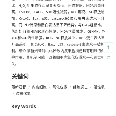
比，H
O
组细胞存活率显著降低，细胞皱缩，MDA含量升
2
2
高，GSH-Px、T-AOC、SOD活性减弱，ROS累积、NO释放增
加，Cyto-C、Bax、p53、caspase-3转录和蛋白表达水平升
高，而Bcl-2转录和蛋白表达呈下降趋势。与H
O
组相比，
2
2
落新妇苷组HUVEC形态恢复，MDA含量减少，GSH-Px、T-
AOC和SOD活性增强，ROS、NO释放减少，Bcl-2蛋白表达呈
升高趋势，但Cyto-C、Bax、p53、caspase-3表达水平被抑
制。结论 落新妇苷对H
O
所致内皮细胞损伤具有明显的保
2
2
护作用，其机制可能与改善细胞内氧化应激水平和凋亡相
关。
关键词
落新妇苷
/
内皮细胞
/
氧化应激
/
细胞凋亡
/
活性氧
/
过氧化氢
Key words