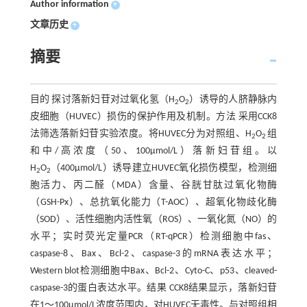
Author information
+
文章历史
+
摘要
目的 探讨落新妇苷对过氧化氢（H
O
）诱导的人脐静脉内
2
2
皮细胞（HUVEC）损伤的保护作用及机制。方法 采用CCK8
法筛选落新妇苷实验浓度。将HUVEC分为对照组、H
O
组
2
2
和中/高浓度（50、100μmol/L）落新妇苷组。以
H
O
（400μmol/L）诱导建立HUVEC氧化损伤模型，检测细
2
2
胞活力、丙二醛（MDA）含量、谷胱甘肽过氧化物酶
（GSH-Px）、总抗氧化能力（T-AOC）、超氧化物歧化酶
（SOD）、活性细胞内活性氧（ROS）、一氧化氮（NO）的
水平；实时荧光定量PCR（RT-qPCR）检测细胞中fas、
caspase-8、Bax、Bcl-2、caspase-3的mRNA表达水平；
Western blot检测细胞中Bax、Bcl-2、Cyto-C、p53、cleaved-
caspase-3的蛋白表达水平。结果 CCK8结果显示，落新妇苷
在1～100μmol/L浓度范围内，对HUVEC无毒性。与对照组相