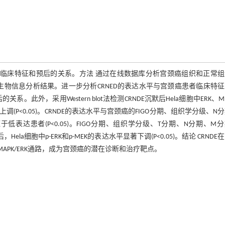
患者临床特征和预后的关系。方法 通过在线数据库分析宫颈癌组织和正常
证生物信息分析结果。进一步分析CRNED的表达水平与宫颈癌患者临床特
此外，采用Western blot法检测CRNDE沉默后Hela细胞中ERK、M
上调(P<0.05)。CRNDE的表达水平与宫颈癌的FIGO分期、组织学分级、N
短于低表达患者(P<0.05)。FIGO分期、组织学分级、T分期、N分期、M
a细胞中p-ERK和p-MEK的表达水平显著下调(P<0.05)。结论 CRNDE
APK/ERK通路，成为宫颈癌的潜在诊断和治疗靶点。