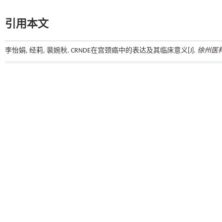
引用本文
李怡娟, 经莉, 裴婉秋. CRNDE在宫颈癌中的表达及其临床意义[J].
徐州医
上一篇
基金资助
江苏省研究生科研与实践创新计划项目(SJCX＿1537)