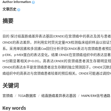
Author information
+
文章历史
+
摘要
目的 探讨结直肠癌差异表达基因(CRNDE)在宫颈癌中的表达及其与
CRNDE的表达差异，并利用实时荧光定量PCR检测临床组织样品以验
系。采用单因素和多因素Cox回归分析评估CRNDE表达与宫颈癌患者预后的关系。
p-ERK、p-MEK蛋白的表达变化。结果 CRNDE在宫颈癌组织中的表达显著
M分期显著相关(P<0.05)。高表达CRNDE的宫颈癌患者其生存期明显
CRNDE的表达水平是宫颈癌患者总生存期的独立预测因子。CRNDE沉默后，Hel
癌组织中的高表达与宫颈癌患者较差的预后相关。CRNDE可能通过调控M
关键词
宫颈癌
/
TCGA数据库
/
结直肠癌差异表达基因
/
MAPK/ERK信号通路
Key words