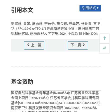
引用格式 ▾
引用本文
刘雪薇, 黄婵, 夏雨薇, 宁蓓蓓, 施会敏, 曲高婷, 张爱青, 甘卫
华. tRF-1:32-Glu-TTC-1介导高糖诱导肾小管上皮细胞焦亡的
机制研究[J].
徐州医科大学学报
, 2024, 44(12): 859-864 DOI:
上一篇
下一篇
基金资助
国家自然科学基金青年基金(82400864); 江苏省自然科学基
金面上项目(BK20211385); 江苏省医学会儿科医学科研专项
基金[SYH-32034-0085(20230032),SYH-32034-0073(20230020)];
南京市卫生科技发展专项资金项目(YKK23209、YKK23288、