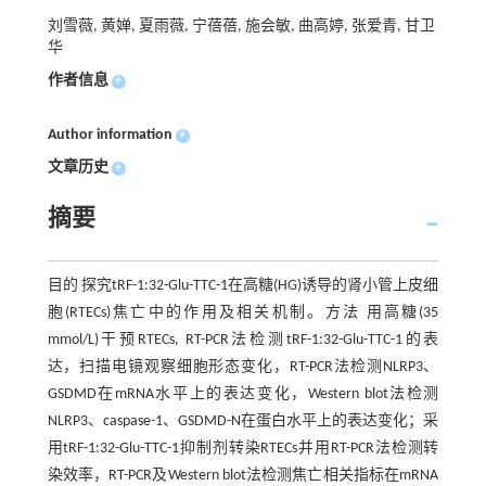
刘雪薇, 黄婵, 夏雨薇, 宁蓓蓓, 施会敏, 曲高婷, 张爱青, 甘卫
华
作者信息
+
Author information
+
文章历史
+
摘要
目的 探究tRF-1:32-Glu-TTC-1在高糖(HG)诱导的肾小管上皮细
胞(RTECs)焦亡中的作用及相关机制。方法 用高糖(35
mmol/L)干预RTECs, RT-PCR法检测tRF-1:32-Glu-TTC-1的表
达，扫描电镜观察细胞形态变化，RT-PCR法检测NLRP3、
GSDMD在mRNA水平上的表达变化，Western blot法检测
NLRP3、caspase-1、GSDMD-N在蛋白水平上的表达变化；采
用tRF-1:32-Glu-TTC-1抑制剂转染RTECs并用RT-PCR法检测转
染效率，RT-PCR及Western blot法检测焦亡相关指标在mRNA