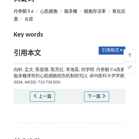
丹参酮ⅡA
/
心肌细胞
/
脂多糖
/
细胞存活率
/
氧化应
激
/
炎症
Key words
引用格式 ▾
引用本文
向轩, 孟文, 陈俊锦, 陈芳红, 李海英, 何学明. 丹参酮ⅡA改善
脂多糖诱导的心肌细胞损伤机制研究[J].
徐州医科大学学报
,
2024, 44(10): 712-716 DOI:
上一篇
下一篇