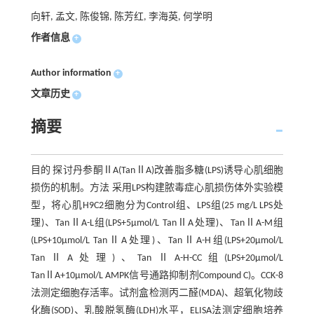
向轩, 孟文, 陈俊锦, 陈芳红, 李海英, 何学明
作者信息
+
Author information
+
文章历史
+
摘要
目的 探讨丹参酮ⅡA(TanⅡA)改善脂多糖(LPS)诱导心肌细胞
损伤的机制。方法 采用LPS构建脓毒症心肌损伤体外实验模
型，将心肌H9C2细胞分为Control组、LPS组(25 mg/L LPS处
理)、TanⅡA-L组(LPS+5μmol/L TanⅡA处理)、TanⅡA-M组
(LPS+10μmol/L TanⅡA处理)、TanⅡA-H组(LPS+20μmol/L
TanⅡA处理)、TanⅡA-H-CC组(LPS+20μmol/L
TanⅡA+10μmol/L AMPK信号通路抑制剂Compound C)。CCK-8
法测定细胞存活率。试剂盒检测丙二醛(MDA)、超氧化物歧
化酶(SOD)、乳酸脱氢酶(LDH)水平，ELISA法测定细胞培养