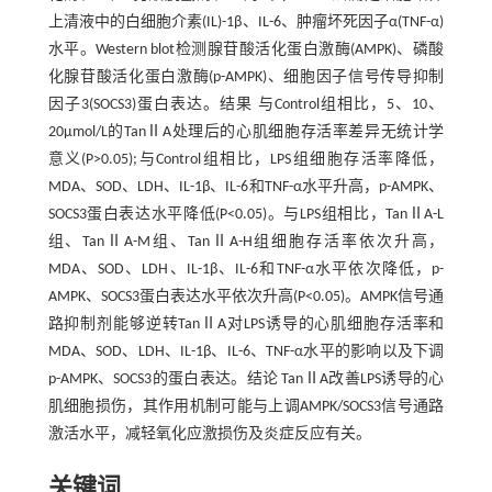
上清液中的白细胞介素(IL)-1β、IL-6、肿瘤坏死因子α(TNF-α)
水平。Western blot检测腺苷酸活化蛋白激酶(AMPK)、磷酸
化腺苷酸活化蛋白激酶(p-AMPK)、细胞因子信号传导抑制
因子3(SOCS3)蛋白表达。结果 与Control组相比，5、10、
20μmol/L的TanⅡA处理后的心肌细胞存活率差异无统计学
意义(P>0.05);与Control组相比，LPS组细胞存活率降低，
MDA、SOD、LDH、IL-1β、IL-6和TNF-α水平升高，p-AMPK、
SOCS3蛋白表达水平降低(P<0.05)。与LPS组相比，TanⅡA-L
组、TanⅡA-M组、TanⅡA-H组细胞存活率依次升高，
MDA、SOD、LDH、IL-1β、IL-6和TNF-α水平依次降低，p-
AMPK、SOCS3蛋白表达水平依次升高(P<0.05)。AMPK信号通
路抑制剂能够逆转TanⅡA对LPS诱导的心肌细胞存活率和
MDA、SOD、LDH、IL-1β、IL-6、TNF-α水平的影响以及下调
p-AMPK、SOCS3的蛋白表达。结论 TanⅡA改善LPS诱导的心
肌细胞损伤，其作用机制可能与上调AMPK/SOCS3信号通路
激活水平，减轻氧化应激损伤及炎症反应有关。
关键词