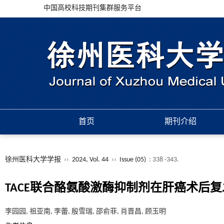
中国高校科技期刊集群服务平台
首页
期刊介绍
徐州医科大学学报
››
2024, Vol. 44
››
Issue (05)
: 338 -343.
TACE联合酪氨酸激酶抑制剂在肝癌术后
李园园, 祖亚南, 李蕾, 殷雪瑞, 邵俞菲, 肖晋昌, 顾玉明