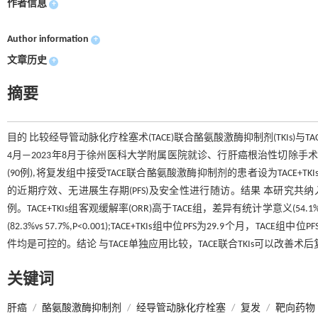
作者信息
+
Author information
+
文章历史
+
摘要
目的 比较经导管动脉化疗栓塞术(TACE)联合酪氨酸激酶抑制剂(TKIs)
4月—2023年8月于徐州医科大学附属医院就诊、行肝癌根治性切除手
(90例),将复发组中接受TACE联合酪氨酸激酶抑制剂的患者设为TACE+TKI
的近期疗效、无进展生存期(PFS)及安全性进行随访。结果 本研究共纳入184
例。TACE+TKIs组客观缓解率(ORR)高于TACE组，差异有统计学意义(54.1%vs
(82.3%vs 57.7%,P<0.001);TACE+TKIs组中位PFS为29.9个月，T
件均是可控的。结论 与TACE单独应用比较，TACE联合TKIs可以改善
关键词
肝癌
/
酪氨酸激酶抑制剂
/
经导管动脉化疗栓塞
/
复发
/
靶向药物