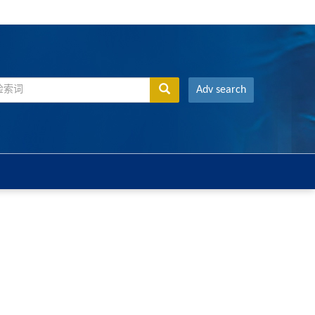
Adv search