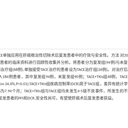
与TACE单独应用在肝癌根治性切除术后复发患者中的疗效与安全性。方法 对20
术患者的临床资料进行回顾性收集并分析。将患者分为复发组(94例)与未
s治疗组(68例),单独接受TACE治疗的患者设为TACE治疗组(26例)。对治疗
例患者，其中复发组94例，未复发组90例；TACE+TKIs组68例，TACE
 34.6%,P<0.01);TACE+TKIs组疾病控制率(DCR)高于TACE组，差异有统计
ACE组中位PFS为7.94个月；TACE+TKIs组与TACE组均未发生4-5级不良事件，所发生
术后复发患者的PFS和DCR,安全性尚可，有望使肝癌术后复发患者获益。