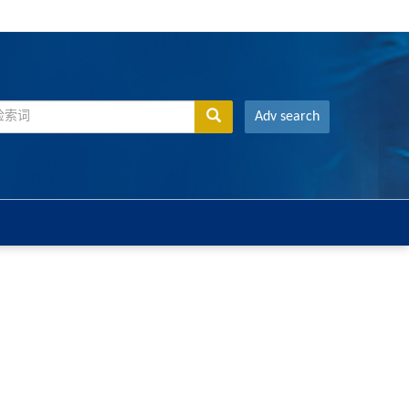
Adv search