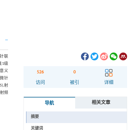
微针联
臭1级
学意义
526
0
频微针
访问
被引
详细
),射
择射频
相关文章
导航
摘要
关键词