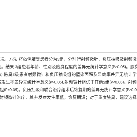
况。方法 将62例腋臭患者分为3组，分别行射频微针、负压抽吸及射频
果 3组患者年龄、性别及腋臭程度的差异无统计学意义(P>0.05)。腋
05),腋臭3级患者射频微针和负压抽吸组的蓝染面积及显效率差异无统计
症发生率差异无统计学意义(P>0.05),射频微针组优于其他2组(P<0.05)。射
(P<0.05)。负压抽吸和联合治疗组术后恢复期的差异无统计学意义(P>0.05
者选择射频微针治疗，其并发症发生率低，恢复期短；对于重度腋臭，建议选