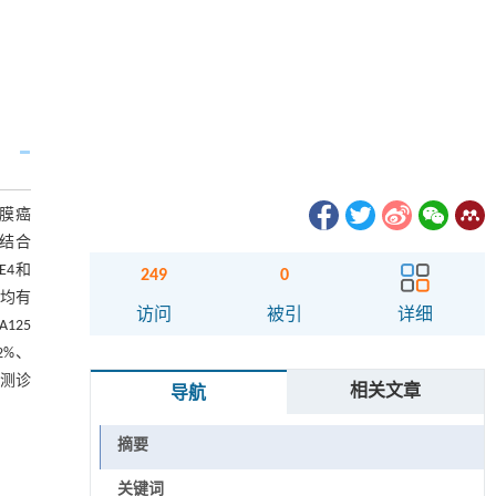
内膜癌
并结合
E4和
249
0
异均有
访问
被引
详细
125
2%、
检测诊
相关文章
导航
摘要
关键词