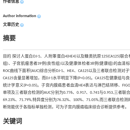
作者信息
+
Author information
+
文章历史
+
摘要
目的 探讨人蛋白DJ-1、人附睾蛋白4(HE4)以及糖类抗原125(CA1
组)、子宫肌瘤患者39例(良性组)以及健康体检者38例(健康组)的血清标本
ROC曲线下面积(AUC)综合分析DJ-1、HE4、CA125以及三者联
CA125含量显著增加，而DJ-1水平明显下降(P<0.05)。CA125在健康组
统计学意义(P<0.05)。子宫内膜癌患者血清HE4表达与淋巴结转移、FIGO分期
单项及三者联合检测的AUC分别为0.776、0.917、0.741与0.953,三者
69.23%、71.79%,特异度分别为76.32%、100%、71.05%,而三者联合检
断效能优于各指标单独检测，可为子宫内膜癌临床综合诊断提供参考。
关键词