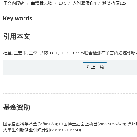
子宫内膜癌
/
血清标志物
/
DJ-1
/
人附睾蛋白4
/
糖类抗原125
Key words
引用本文
杜昱, 王宏雨, 王悦, 蓝婷. DJ-1、HE4、CA125联合检测在子宫内膜癌诊断
上一篇
基金资助
国家自然科学基金(81802063); 中国博士后面上项目(2022M722679);
大学生创新创业训练计划(201910313115H)