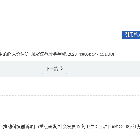
引用格式
中的临床价值[J].
徐州医科大学学报
, 2023, 43(08): 547-551 DOI:
下一篇
 徐州市推动科技创新项目(重点研发-社会发展-医药卫生面上项目)(KC22118); 江