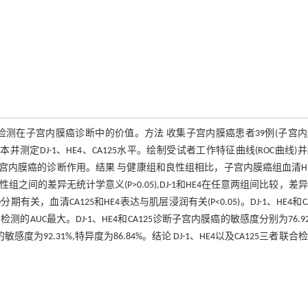
25)联合检测在子宫内膜癌诊断中的价值。方法 收集子宫内膜癌患者39例(子宫
并测定DJ-1、HE4、CA125水平。绘制受试者工作特征曲线(ROC曲线)
合检测对子宫内膜癌的诊断作用。结果 与健康组和良性组相比，子宫内膜癌组血清H
与良性组之间的差异无统计学意义(P>0.05),DJ-1和HE4在任意两组间比较，差
有关，血清CA125和HE4表达与肌层浸润有关(P<0.05)。DJ-1、HE4和CA
联合检测的AUC最大。DJ-1、HE4和CA125诊断子宫内膜癌的敏感度分别为76.9
测的敏感度为92.31%,特异度为86.84%。结论 DJ-1、HE4以及CA125三者联合