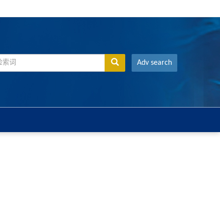
Adv search