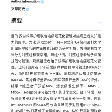
Author information
+
文章历史
+
摘要
目的 探讨叙事护理联合癌痛规范化管理对癌痛患者认知能
力的影响。方法 选取2020年4月—2021年9月徐州医科大学
附属医院收治的癌痛患者116例为研究对象，按照随机数字
法分为对照组和观察组，每组58例。对照组患者给予癌痛
规范化管理，观察组患者给予叙事护理联合癌痛规范化管
理。比较2组患者干预前后疼痛程度数字分级法(NRS)评分
表、简明精神状态量表(MMSE)、蒙特利尔认知评估量表
(MOCA)、焦虑自评量表(SAS)和抑郁自评量表(SDS)的评分。
结果 2组患者干预前NRS、爆发痛发生频率、MMSE、
MOCA、SAS和SDS评分差异均无统计学意义。经干预后，观
察组患者NRS评分和爆发痛发生频率显著低于对照组患者
(P<0.05);MMSE和MOCA评分均显著高于对照组(P<0.05);SAS
和SDS评分均显著低于对照组(P<0.05)。结论 叙事护理联合