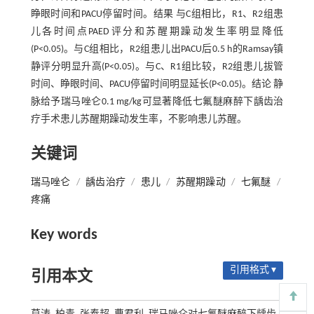
睁眼时间和PACU停留时间。结果 与C组相比，R1、R2组患
儿各时间点PAED评分和苏醒期躁动发生率明显降低
(P<0.05)。与C组相比，R2组患儿出PACU后0.5 h的Ramsay镇
静评分明显升高(P<0.05)。与C、R1组比较，R2组患儿拔管
时间、睁眼时间、PACU停留时间明显延长(P<0.05)。结论 静
脉给予瑞马唑仑0.1 mg/kg可显著降低七氟醚麻醉下龋齿治
疗手术患儿苏醒期躁动发生率，不影响患儿苏醒。
关键词
瑞马唑仑
/
龋齿治疗
/
患儿
/
苏醒期躁动
/
七氟醚
/
疼痛
Key words
引用格式 ▾
引用本文