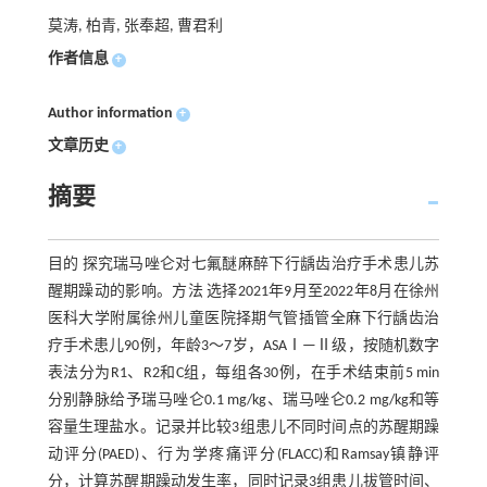
莫涛, 柏青, 张奉超, 曹君利
作者信息
+
Author information
+
文章历史
+
摘要
目的 探究瑞马唑仑对七氟醚麻醉下行龋齿治疗手术患儿苏
醒期躁动的影响。方法 选择2021年9月至2022年8月在徐州
医科大学附属徐州儿童医院择期气管插管全麻下行龋齿治
疗手术患儿90例，年龄3～7岁，ASAⅠ—Ⅱ级，按随机数字
表法分为R1、R2和C组，每组各30例，在手术结束前5 min
分别静脉给予瑞马唑仑0.1 mg/kg、瑞马唑仑0.2 mg/kg和等
容量生理盐水。记录并比较3组患儿不同时间点的苏醒期躁
动评分(PAED)、行为学疼痛评分(FLACC)和Ramsay镇静评
分，计算苏醒期躁动发生率，同时记录3组患儿拔管时间、