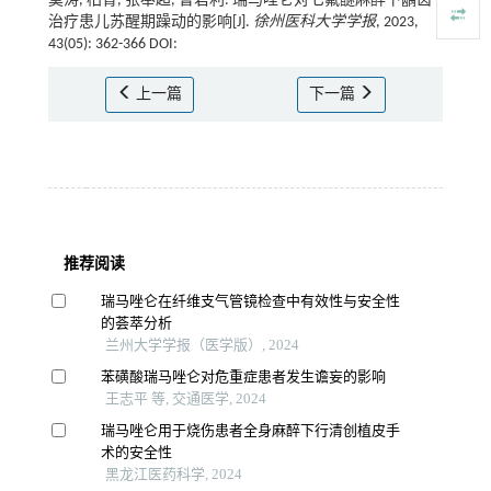
莫涛, 柏青, 张奉超, 曹君利. 瑞马唑仑对七氟醚麻醉下龋齿
治疗患儿苏醒期躁动的影响[J].
徐州医科大学学报
, 2023,
43(05): 362-366 DOI:
上一篇
下一篇