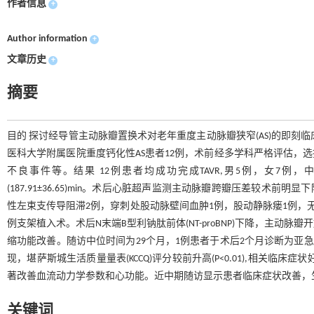
作者信息
+
Author information
+
文章历史
+
摘要
目的 探讨经导管主动脉瓣置换术对老年重度主动脉瓣狭窄(AS)的即刻临床
医科大学附属医院重度钙化性AS患者12例，术前经多学科严格评估，选择
不良事件等。结果 12例患者均成功完成TAVR,男5例，女7例，中位年
(187.91±36.65)min。术后心脏超声监测主动脉瓣跨瓣压差较术前明
性左束支传导阻滞2例，穿刺处股动脉壁间血肿1例，股动静脉瘘1例，无
例支架植入术。术后N末端B型利钠肽前体(NT-proBNP)下降，主
缩功能改善。随访中位时间为29个月，1例患者于术后2个月诊断为亚急
现，堪萨斯城生活质量量表(KCCQ)评分较前升高(P<0.01),相关
著改善血流动力学参数和心功能。近中期随访显示患者临床症状改善，
关键词