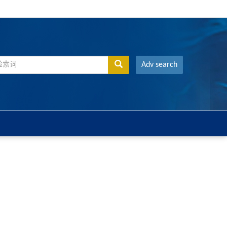
Adv search