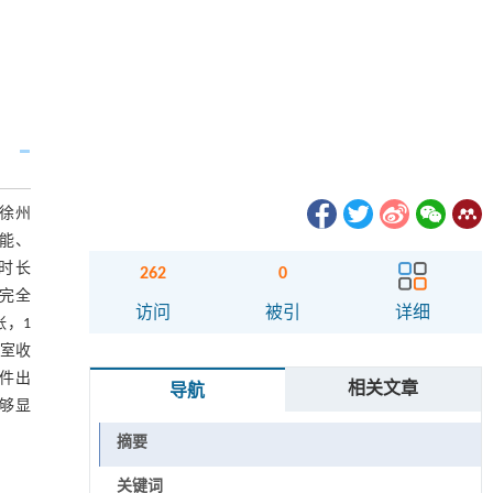
月徐州
功能、
术时长
262
0
，完全
访问
被引
详细
张，1
心室收
事件出
相关文章
导航
能够显
摘要
关键词