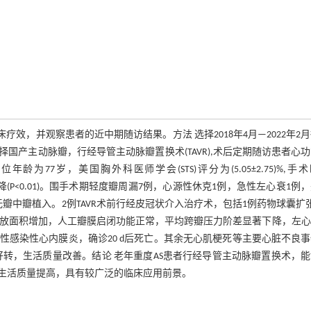
疗效，并观察患者的近中期随访结果。方法 选择2018年4月—2022年2
国产主动脉瓣，行经导管主动脉瓣置换术(TAVR),术后定期随访患者心
龄为77岁，美国胸外科医师学会(STS)评分为(5.05±2.75)%,手
显下降(P<0.01)。围手术期轻度瓣周漏7例，心源性休克1例，急性左心衰1例
瓣中瓣植入。2例TAVR术前行经皮冠状介入治疗术，包括1例药物球囊扩
动脉瓣开放面积增加，人工瓣膜启闭功能正常，平均跨瓣压力阶差显著下降，左
性感染性心内膜炎，确诊20 d后死亡。其余无心肌梗死等主要心脏不良
临床症状好转，生活质量改善。结论 老年重度AS患者行经导管主动脉瓣置换术，
生活质量提高，具有较广泛的临床应用前景。