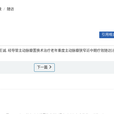
效
/
随访
引用格式
 徐通达, 王诚. 经导管主动脉瓣置换术治疗老年重度主动脉瓣狭窄近中期疗效随访[J]
下一篇