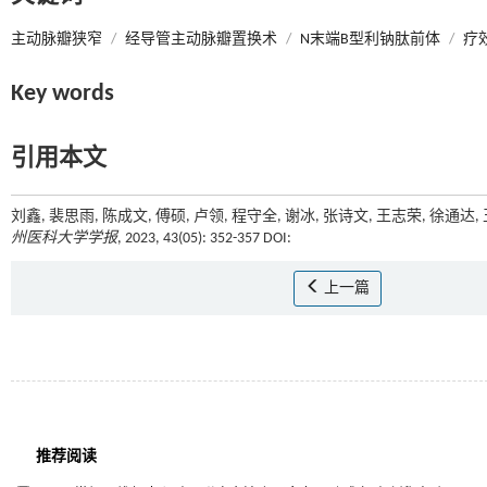
主动脉瓣狭窄
/
经导管主动脉瓣置换术
/
N末端B型利钠肽前体
/
疗
Key words
引用本文
刘鑫, 裴思雨, 陈成文, 傅硕, 卢领, 程守全, 谢冰, 张诗文, 王志荣,
州医科大学学报
, 2023, 43(05): 352-357 DOI:
上一篇