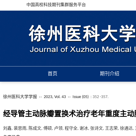
中国高校科技期刊集群服务平台
首页
期刊介绍
徐州医科大学学报
››
2023, Vol. 43
››
Issue (05)
: 352 -357.
经导管主动脉瓣置换术治疗老年重度主动
刘鑫, 裴思雨, 陈成文, 傅硕, 卢领, 程守全, 谢冰, 张诗文, 王志荣, 徐通达,