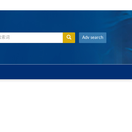
Adv search