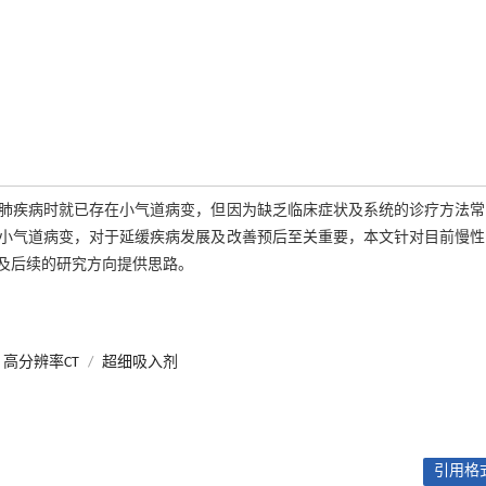
肺疾病时就已存在小气道病变，但因为缺乏临床症状及系统的诊疗方法常
小气道病变，对于延缓疾病发展及改善预后至关重要，本文针对目前慢性
及后续的研究方向提供思路。
高分辨率CT
/
超细吸入剂
引用格式