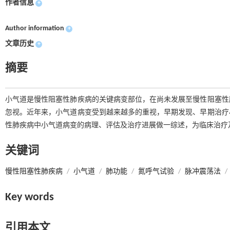
作者信息
+
Author information
+
文章历史
+
摘要
小气道是慢性阻塞性肺疾病的关键病变部位，在尚未发展至慢性阻塞性
忽视。近年来，小气道病变受到越来越多的重视，早期发现、早期治疗
性肺疾病中小气道病变的病理、评估及治疗进展做一综述，为临床治疗
关键词
慢性阻塞性肺疾病
/
小气道
/
肺功能
/
氮呼气试验
/
脉冲震荡法
/
Key words
引用本文