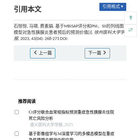
引用格式 ▾
引用本文
石悰悰, 马啸, 费素娟. 基于MBISAP评分和PNI、SII的列线图
模型对急性胰腺炎患者预后的预测价值[J].
徐州医科大学学
报
, 2023, 43(04): 268-273 DOI:
上一篇
下一篇