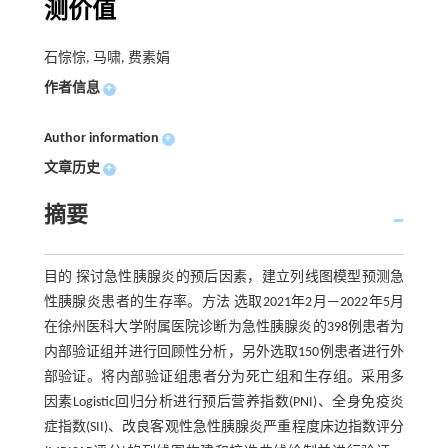
测价值
石悰悰, 马啸, 费素娟
作者信息
+
Author information
+
文章历史
+
摘要
目的 探讨急性胰腺炎的预后因素，建立列线图模型预测急
性胰腺炎患者的生存率。方法 选取2021年2月—2022年5月
在徐州医科大学附属医院诊断为急性胰腺炎的398例患者为
内部验证组并进行回顾性分析，另外选取150例患者进行外
部验证。将内部验证组患者分为死亡组和生存组。采用多
因素Logistic回归分析进行预后营养指数(PNI)、全身免疫炎
症指数(SII)、改良客观性急性胰腺炎严重程度床边指数评分