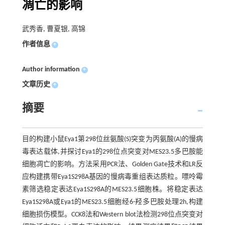
凋亡的影响
武秀香, 曹夏银, 高锦
作者信息
+
Author information
+
文章历史
+
摘要
目的构建小鼠Eya1第298位丝氨酸(S)突变为丙氨酸(A)的慢病
毒表达载体,并探讨Eya1的298位点突变对MES23.5多巴胺能
细胞凋亡的影响。方法采用PCR法、Golden Gate技术和LR反
应构建携带Eya1S298A基因的慢病毒重组表达质粒。嘌呤霉
素筛选稳定表达Eya1S298A的MES23.5细胞株。将稳定表达
Eya1S298A或Eya1的MES23.5细胞经6-羟多巴胺处理2h,构建
细胞损伤模型。CCK8法和Western blot法检测298位点突变对