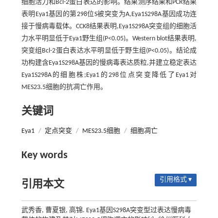
细胞活力和Bcl-2蛋白表达的影响。结果测序结果和PCR结果
表明Eya1基因的第298位S被突变为A,Eya1S298A基因成功连
接于慢病毒载体。CCK8结果表明,Eya1S298A突变组的细胞活
力水平明显低于Eya1野生组(P<0.05)。Western blot结果表明,
突变组Bcl-2蛋白表达水平明显低于野生组(P<0.05)。结论成
功构建含Eya1S298A基因的慢病毒表达质粒,并建立稳定表达
Eya1S298A的细胞株;Eya1的298位点突变降低了Eya1对
MES23.5细胞的抗凋亡作用。
关键词
Eya1
/
定点突变
/
MES23.5细胞
/
细胞凋亡
Key words
引用格式 ▾
引用本文
武秀香, 曹夏银, 高锦. Eya1基因S298A突变型过表达慢病毒