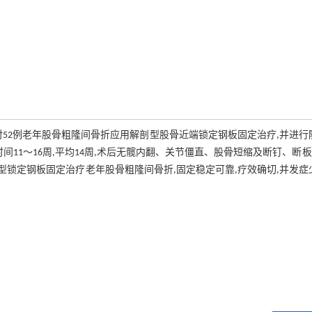
52例老年股骨粗隆间骨折应用解剖型股骨近端锁定钢板固定治疗,并进行
合时间11～16周,平均14周,术后无髋内翻、关节僵直、股骨短缩及断钉、断
论 解剖型锁定钢板固定治疗老年股骨粗隆间骨折,固定稳定可靠,疗效确切,并发症