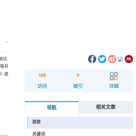
随访,
板等并
少,是
188
0
访问
被引
详细
相关文章
导航
摘要
关键词