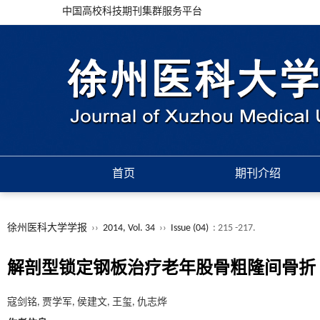
中国高校科技期刊集群服务平台
首页
期刊介绍
徐州医科大学学报
››
2014, Vol. 34
››
Issue (04)
: 215 -217.
解剖型锁定钢板治疗老年股骨粗隆间骨折
寇剑铭, 贾学军, 侯建文, 王玺, 仇志烨