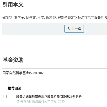
引用本文
寇剑铭, 贾学军, 侯建文, 王玺, 仇志烨. 解剖型锁定钢板治疗老年股骨粗隆间
上一篇
基金资助
国家自然科学基金(50830102)