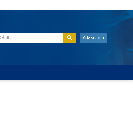
Adv search