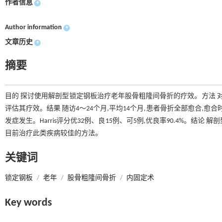
作者信息
+
Author information
+
文章历史
+
摘要
目的 探讨使用解剖型锁定钢板治疗老年股骨粗隆间骨折的疗效。方法 对
评估其疗效。结果 随访4～24个月,平均14个月,患者骨折全部愈合,愈
发症发生。Harris评分优32例、良15例、可5例,优良率90.4%。结
目前治疗此类疾病较佳的方法。
关键词
锁定钢板
/
老年
/
股骨粗隆间骨折
/
内固定术
Key words