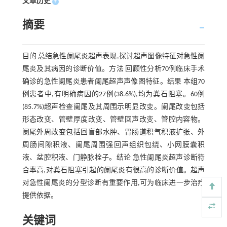
文章历史
+
摘要
目的 总结急性阑尾炎超声表现,探讨超声图像特征对急性阑
尾炎及其病因的诊断价值。方法 回顾性分析70例临床手术
确诊的急性阑尾炎患者阑尾超声声像图特征。结果 本组70
例患者中,有明确病因的27例(38.6%),均为粪石阻塞。60例
(85.7%)超声检查阑尾及其周围示明显改变。阑尾改变包括
形态改变、管壁厚度改变、管壁回声改变、管腔内容物。
阑尾外周改变包括回盲部水肿、胃肠道积气积液扩张、外
周肠间隙积液、阑尾周围强回声组织包绕、小网膜囊积
液、盆腔积液、门静脉栓子。结论 急性阑尾炎超声诊断符
合率高,对粪石阻塞引起的阑尾炎有很高的诊断价值。超声
对急性阑尾炎的分型诊断有重要作用,可为临床进一步治疗
提供依据。
关键词