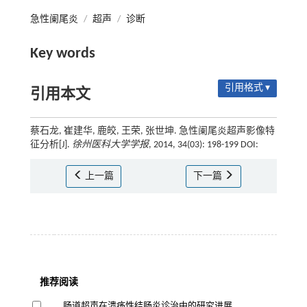
急性阑尾炎
/
超声
/
诊断
Key words
引用格式 ▾
引用本文
蔡石龙, 崔建华, 鹿皎, 王荣, 张世坤. 急性阑尾炎超声影像特
征分析[J].
徐州医科大学学报
, 2014, 34(03): 198-199 DOI:
上一篇
下一篇