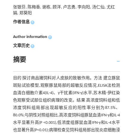
张银芬, 陈梅香, 谢栋, 顾洋, 卢志勇, 李向阳, 汤仁仙, 尤红
娟, 郑葵阳
作者信息
+
Author information
+
文章历史
+
摘要
目的 探讨商品猪饲料对人皮肤的致敏作用。方法 建立豚鼠
斑贴试验模型,观察豚鼠局部的超敏反应情况,ELISA法检测
血清白细胞介素4(IL-4)、γ干扰素(IFN-γ)水平,苏木精-伊红染
色观察受试部位组织病理的改变。结果 高浓度饲料组和低
浓度饲料组局部出现超敏反应的阳性率分别为87.5%、
80.0%;与阴性对照组相比,高浓度饲料组豚鼠血清IFN-γ和IL-4
水平显著升高(P <0.001),低浓度组豚鼠血清IFN-γ和IL-4水平
也显著升高(P<0.01);病理检查见饲料组局部出现炎症细胞浸