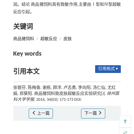
润。结论 商品猪饲料具有致敏作用,主要由Ⅰ型和Ⅳ型超敏
反应引起。
关键词
商品猪饲料
/
超敏反应
/
皮肤
Key words
引用格式 ▾
引用本文
张银芬, 陈梅香, 谢栋, 顾洋, 卢志勇, 李向阳, 汤仁仙, 尤红
娟, 郑葵阳. 商品猪饲料致皮肤超敏反应实验研究[J].
徐州医
科大学学报
, 2014, 34(03): 171-173 DOI:
上一篇
下一篇