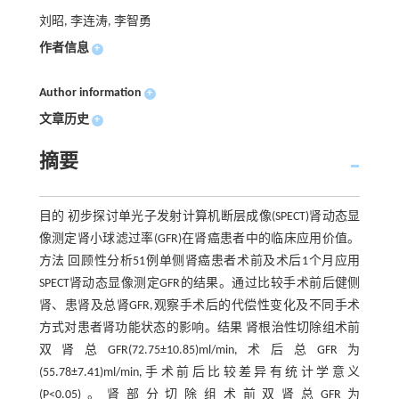
刘昭, 李连涛, 李智勇
作者信息
+
Author information
+
文章历史
+
摘要
目的 初步探讨单光子发射计算机断层成像(SPECT)肾动态显
像测定肾小球滤过率(GFR)在肾癌患者中的临床应用价值。
方法 回顾性分析51例单侧肾癌患者术前及术后1个月应用
SPECT肾动态显像测定GFR的结果。通过比较手术前后健侧
肾、患肾及总肾GFR,观察手术后的代偿性变化及不同手术
方式对患者肾功能状态的影响。结果 肾根治性切除组术前
双肾总GFR(72.75±10.85)ml/min,术后总GFR为
(55.78±7.41)ml/min,手术前后比较差异有统计学意义
(P<0.05)。肾部分切除组术前双肾总GFR为