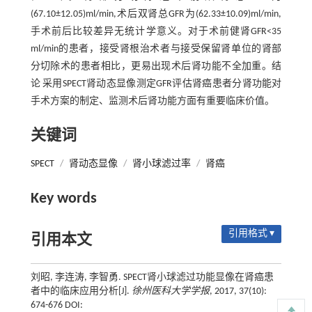
(67.10±12.05)ml/min,术后双肾总GFR为(62.33±10.09)ml/min,
手术前后比较差异无统计学意义。对于术前健肾GFR<35
ml/min的患者，接受肾根治术者与接受保留肾单位的肾部
分切除术的患者相比，更易出现术后肾功能不全加重。结
论 采用SPECT肾动态显像测定GFR评估肾癌患者分肾功能对
手术方案的制定、监测术后肾功能方面有重要临床价值。
关键词
SPECT
/
肾动态显像
/
肾小球滤过率
/
肾癌
Key words
引用格式 ▾
引用本文
刘昭, 李连涛, 李智勇. SPECT肾小球滤过功能显像在肾癌患
者中的临床应用分析[J].
徐州医科大学学报
, 2017, 37(10):
674-676 DOI: