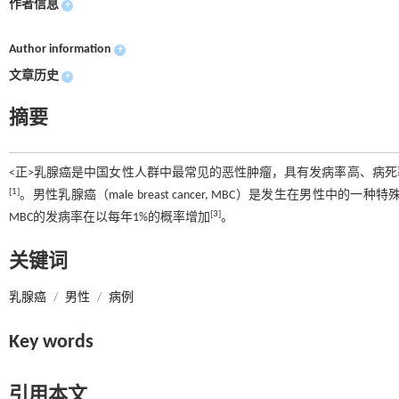
作者信息
+
Author information
+
文章历史
+
摘要
<正>乳腺癌是中国女性人群中最常见的恶性肿瘤，具有发病率高、病死率
[1]
。男性乳腺癌（male breast cancer, MBC）是发生在男性中
[3]
MBC的发病率在以每年1%的概率增加
。
关键词
乳腺癌
/
男性
/
病例
Key words
引用本文