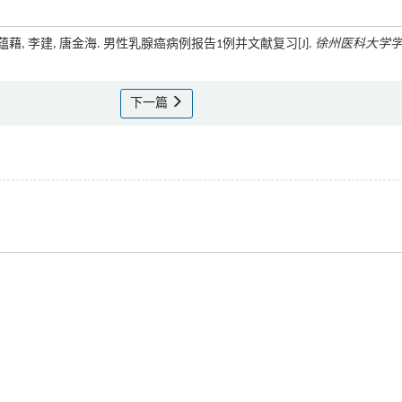
, 何蕴藉, 李建, 唐金海. 男性乳腺癌病例报告1例并文献复习[J].
徐州医科大学
下一篇