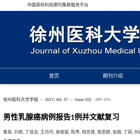
中国高校科技期刊集群服务平台
首页
期刊介绍
徐州医科大学学报
››
2017, Vol. 37
››
Issue (10)
: 689 -691.
男性乳腺癌病例报告1例并文献复习
鲁英, 刘佩, 丁佳吉, 王丹丹, 侯俊宸, 陈秀, 杨苏晋, 周思颖, 张薇, 丁莉, 