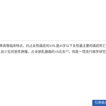
高等临床特点，约占女性癌症的15%,是45岁以下女性最主要的癌症死
[2]
的一种特殊且少见的恶性肿瘤，占全部乳腺癌的1%左右
。但是一项流行病学研究
引用格式