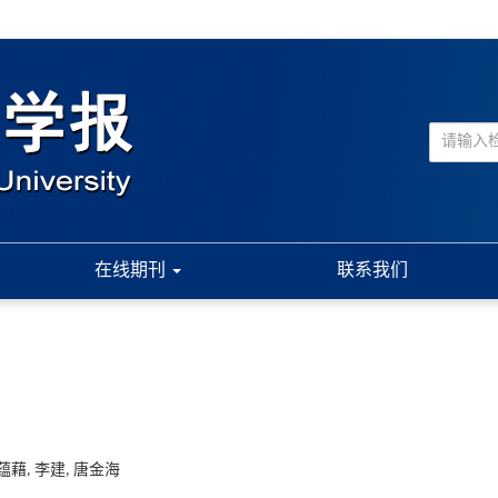
在线期刊
联系我们
何蕴藉, 李建, 唐金海