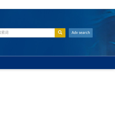
Adv search