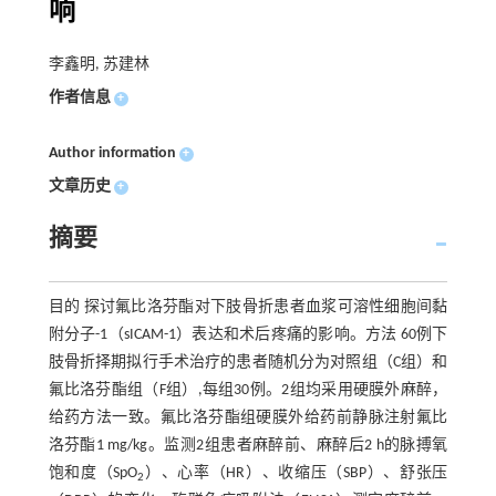
响
李鑫明, 苏建林
作者信息
+
Author information
+
文章历史
+
摘要
目的 探讨氟比洛芬酯对下肢骨折患者血浆可溶性细胞间黏
附分子-1（sICAM-1）表达和术后疼痛的影响。方法 60例下
肢骨折择期拟行手术治疗的患者随机分为对照组（C组）和
氟比洛芬酯组（F组）,每组30例。2组均采用硬膜外麻醉，
给药方法一致。氟比洛芬酯组硬膜外给药前静脉注射氟比
洛芬酯1 mg/kg。监测2组患者麻醉前、麻醉后2 h的脉搏氧
饱和度（SpO
）、心率（HR）、收缩压（SBP）、舒张压
2