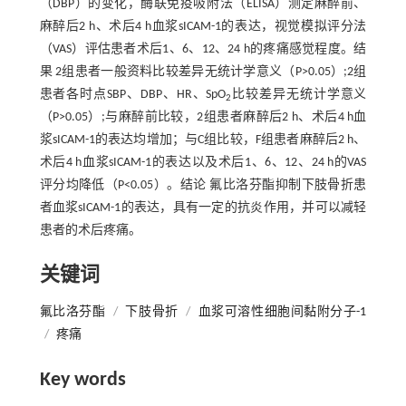
（DBP）的变化，酶联免疫吸附法（ELISA）测定麻醉前、
麻醉后2 h、术后4 h血浆sICAM-1的表达，视觉模拟评分法
（VAS）评估患者术后1、6、12、24 h的疼痛感觉程度。结
果 2组患者一般资料比较差异无统计学意义（P>0.05）;2组
患者各时点SBP、DBP、HR、SpO
比较差异无统计学意义
2
（P>0.05）;与麻醉前比较，2组患者麻醉后2 h、术后4 h血
浆sICAM-1的表达均增加；与C组比较，F组患者麻醉后2 h、
术后4 h血浆sICAM-1的表达以及术后1、6、12、24 h的VAS
评分均降低（P<0.05）。结论 氟比洛芬酯抑制下肢骨折患
者血浆sICAM-1的表达，具有一定的抗炎作用，并可以减轻
患者的术后疼痛。
关键词
氟比洛芬酯
/
下肢骨折
/
血浆可溶性细胞间黏附分子-1
/
疼痛
Key words