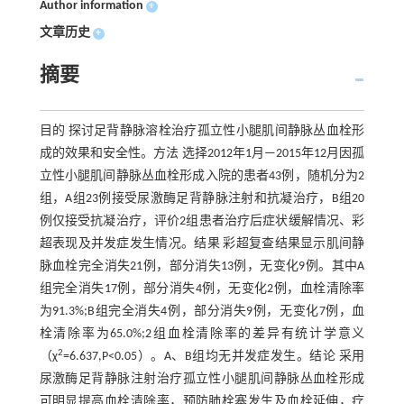
Author information
+
文章历史
+
摘要
目的 探讨足背静脉溶栓治疗孤立性小腿肌间静脉丛血栓形
成的效果和安全性。方法 选择2012年1月—2015年12月因孤
立性小腿肌间静脉丛血栓形成入院的患者43例，随机分为2
组，A组23例接受尿激酶足背静脉注射和抗凝治疗，B组20
例仅接受抗凝治疗，评价2组患者治疗后症状缓解情况、彩
超表现及并发症发生情况。结果 彩超复查结果显示肌间静
脉血栓完全消失21例，部分消失13例，无变化9例。其中A
组完全消失17例，部分消失4例，无变化2例，血栓清除率
为91.3%;B组完全消失4例，部分消失9例，无变化7例，血
栓清除率为65.0%;2组血栓清除率的差异有统计学意义
2
（χ
=6.637,P<0.05）。A、B组均无并发症发生。结论 采用
尿激酶足背静脉注射治疗孤立性小腿肌间静脉丛血栓形成
可明显提高血栓清除率，预防肺栓塞发生及血栓延伸，疗