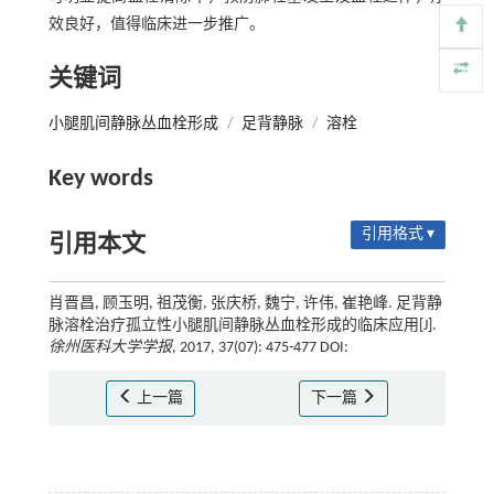
效良好，值得临床进一步推广。
关键词
小腿肌间静脉丛血栓形成
/
足背静脉
/
溶栓
Key words
引用格式 ▾
引用本文
肖晋昌, 顾玉明, 祖茂衡, 张庆桥, 魏宁, 许伟, 崔艳峰. 足背静
脉溶栓治疗孤立性小腿肌间静脉丛血栓形成的临床应用[J].
徐州医科大学学报
, 2017, 37(07): 475-477 DOI:
上一篇
下一篇