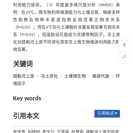
利用能力提高。（3）非度量多维尺度分析（NMDS）表
明：在25℃，微生物利用碳源能力与土壤总氮、植被多样
性指数及物种丰富度指数呈极显著正相关关系
（P<0.01）；而在4℃仅与土壤粗砂含量呈极显著负相关关
系（P<0.01），低温胁迫可能成为关键限制因子。冻土退
化对疏勒河上游不同退化类型冻土微生物碳源利用能力影
响显著。
关键词
疏勒河上游
/
冻土退化
/
土壤微生物
/
碳源代谢
/
环
境因子
Key words
引用格式 ▾
引用本文
张宝贵, 刘晓娇, 高文兰, 王莹英, 赵慧茹. 疏勒河上游不同退