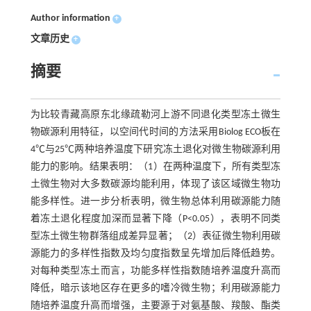
Author information
+
文章历史
+
摘要
为比较青藏高原东北缘疏勒河上游不同退化类型冻土微生
物碳源利用特征，以空间代时间的方法采用Biolog ECO板在
4℃与25℃两种培养温度下研究冻土退化对微生物碳源利用
能力的影响。结果表明：（1）在两种温度下，所有类型冻
土微生物对大多数碳源均能利用，体现了该区域微生物功
能多样性。进一步分析表明，微生物总体利用碳源能力随
着冻土退化程度加深而显著下降（P<0.05），表明不同类
型冻土微生物群落组成差异显著；（2）表征微生物利用碳
源能力的多样性指数及均匀度指数呈先增加后降低趋势。
对每种类型冻土而言，功能多样性指数随培养温度升高而
降低，暗示该地区存在更多的嗜冷微生物；利用碳源能力
随培养温度升高而增强，主要源于对氨基酸、羧酸、酯类