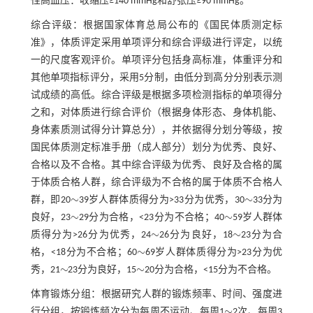
性高血压：收缩压≥140 mmHg和舒张压≥90 mmHg。
综合评级：根据国家体育总局公布的《国民体质测定标
准》，体质评定采用单项评分和综合评级进行评定，以统
一的尺度客观评价。单项评分包括身高标准，体重评分和
其他单项指标评分，采用5分制，由低分到高分分别表示测
试成绩的高低。综合评级是根据多项检测指标的单项得分
之和，对体质进行综合评价（根据身体形态、身体机能、
身体素质测试得分计算总分），并依据得分划分等级，按
国民体质测定标准手册（成人部分）划分为优秀、良好、
合格以及不合格。其中综合评级为优秀、良好及合格的属
于体质合格人群，综合评级为不合格的属于体质不合格人
∼
∼
群，即20
39岁人群体质得分为>33分为优秀，30
33分为
∼
∼
∼
∼
良好，23
29分为合格，<23分为不合格；40
59岁人群体
∼
∼
∼
∼
质得分为>26分为优秀，24
26分为良好，18
23分为合
∼
∼
∼
格，<18分为不合格；60
69岁人群体质得分为>23分为优
∼
∼
∼
秀，21
23分为良好，15
20分为合格，<15分为不合格。
∼
∼
体育锻炼分组：根据研究人群的锻炼频率、时间、强度进
∼
行分组，按锻炼频次分为每周不运动、每周1
2次、每周3