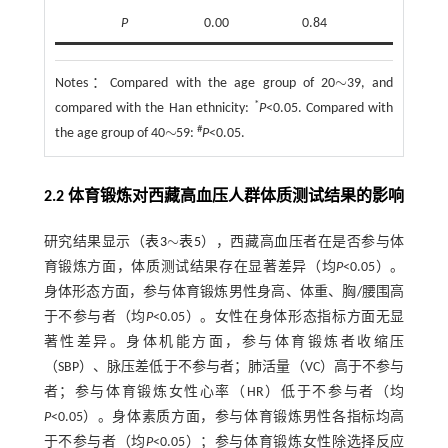
P
0.00
0.84
0.00
∼
Notes：
Compared with the age group of 20
39, and
∼
*
compared with the Han ethnicity:
P
<0.05. Compared with
∼
#
the age group of 40
59:
P
<0.05.
∼
2.2 体育锻炼对西藏高血压人群体质测试结果的影响
∼
研究结果显示（
表3
表5
），西藏高血压者在是否参与体
∼
育锻炼方面，体质测试结果存在显著差异（均
P
<0.05）。
身体形态方面，参与体育锻炼男性身高、体重、胸/腰围高
于不参与者（均
P
<0.05）。女性在身体形态指标方面无显
著性差异。身体机能方面，参与体育锻炼者收缩压
（SBP）、脉压差低于不参与者；肺活量（VC）高于不参与
者；参与体育锻炼女性心率（HR）低于不参与者（均
P
<0.05）。身体素质方面，参与体育锻炼男性各指标均高
于不参与者（均
P
<0.05）；参与体育锻炼女性除选择反应