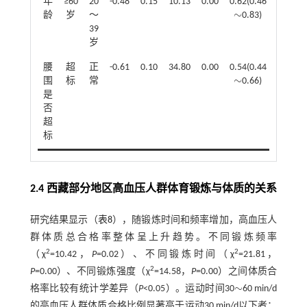
年
≥60
20
-0.48
0.15
10.13
0.00
0.62(0.46
∼
龄
岁
～
0.83)
∼
39
岁
腰
超
正
-0.61
0.10
34.80
0.00
0.54(0.44
∼
围
标
常
0.66)
∼
是
否
超
标
2.4 西藏部分地区高血压人群体育锻炼与体质的关系
研究结果显示（
表8
），随锻炼时间和频率增加，高血压人
群体质总合格率整体呈上升趋势。不同锻炼频率
2
2
（χ
=10.42，
P
=0.02）、不同锻炼时间（χ
=21.81，
2
P
=0.00）、不同锻炼强度（χ
=14.58，
P
=0.00）之间体质合
∼
格率比较有统计学差异（
P
<0.05）。运动时间30
60 min/d
∼
的高血压人群体质合格比例显著高于运动30 min/d以下者；