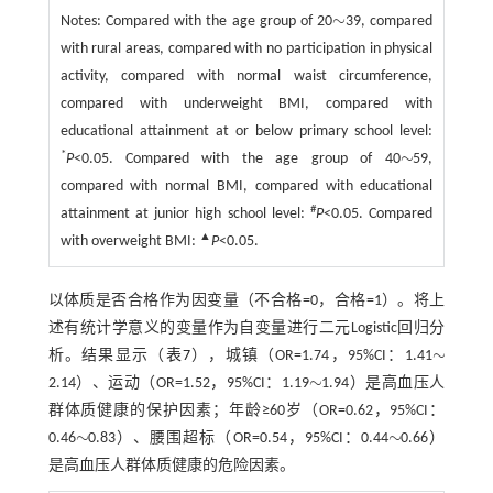
∼
Notes:
Compared with the age group of 20
39, compared
∼
with rural areas, compared with no participation in physical
activity, compared with normal waist circumference,
compared with underweight BMI, compared with
educational attainment at or below primary school level:
∼
*
P
<0.05. Compared with the age group of 40
59,
∼
compared with normal BMI, compared with educational
#
attainment at junior high school level:
P
<0.05. Compared
▲
with overweight BMI:
P
<0.05.
以体质是否合格作为因变量（不合格=0，合格=1）。将上
述有统计学意义的变量作为自变量进行二元Logistic回归分
∼
析。结果显示（
表7
），城镇（OR=1.74，95%CI：1.41
∼
∼
2.14）、运动（OR=1.52，95%CI：1.19
1.94）是高血压人
∼
群体质健康的保护因素；年龄≥60岁（OR=0.62，95%CI：
∼
∼
0.46
0.83）、腰围超标（OR=0.54，95%CI：0.44
0.66）
∼
∼
是高血压人群体质健康的危险因素。