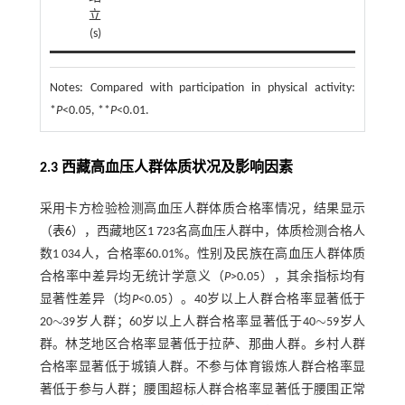
立
(s)
Notes:
Compared with participation in physical activity:
*
P
<0.05, **
P
<0.01.
2.3 西藏高血压人群体质状况及影响因素
采用卡方检验检测高血压人群体质合格率情况，结果显示
（
表6
），西藏地区1 723名高血压人群中，体质检测合格人
数1 034人，合格率60.01%。性别及民族在高血压人群体质
合格率中差异均无统计学意义（
P
>0.05），其余指标均有
显著性差异（均
P
<0.05）。40岁以上人群合格率显著低于
∼
∼
20
39岁人群；60岁以上人群合格率显著低于40
59岁人
∼
∼
群。林芝地区合格率显著低于拉萨、那曲人群。乡村人群
合格率显著低于城镇人群。不参与体育锻炼人群合格率显
著低于参与人群；腰围超标人群合格率显著低于腰围正常