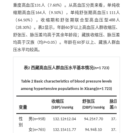
重度高血压131人（7.60%）。从高血压分类来看，单纯收
缩期高血压164人（9.50%），单纯舒张期高血压1 111人
（64.50%），收缩期和舒张期联合型高血压型488人
（28.30%）。
表2
显示，年龄60岁以上高血压人群收缩压、
舒张压、脉压差均高于其余年龄段；藏族收缩压、脉压差
均高于汉族（均
P
<0.05）。年龄在60岁以上、藏族人群血
压水平均较高。
表2 西藏高血压人群血压水平基本情况(n=1 723)
Table 2 Basic characteristics of blood pressure levels
among hypertensive populations in Xizang(n=1 723)
收缩压
舒张压
脉压
变量
(SBP)/mmHg
(DBP)/mmHg
差/mmHg
性
男(n=958)
132.12±12.04
94.25±7.70
37.87±13.07
别
女(n=765)
132.15±11.77
94.9±8.10
37.24±12.65