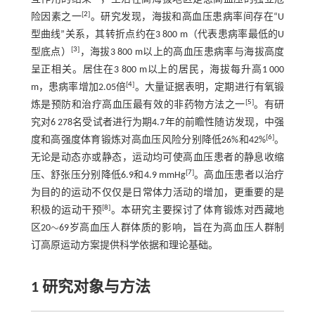
[
2
]
险因素之一
。研究发现，海拔和高血压患病率间存在“U
型曲线”关系，其转折点约在3 800 m（代表患病率最低的U
[
3
]
型底点）
，海拔3 800 m以上的高血压患病率与海拔高度
呈正相关。居住在3 800 m以上的居民，海拔每升高1 000
[
4
]
m，患病率增加2.05倍
。大量证据表明，定期进行有氧锻
[
5
]
炼是预防和治疗高血压最有效的非药物方法之一
。有研
究对6 278名受试者进行为期4.7年的前瞻性随访发现，中强
[
6
]
度和高强度体育锻炼对高血压风险分别降低26%和42%
。
无论是动态亦或静态，运动均可使高血压患者的静息收缩
[
7
]
压、舒张压分别降低6.9和4.9 mmHg
。高血压患者以治疗
为目的的运动不仅仅是日常体力活动的增加，更重要的是
[
8
]
积极的运动干预
。本研究主要探讨了体育锻炼对西藏地
∼
区20
69岁高血压人群体质的影响，旨在为高血压人群制
∼
订高原运动方案提供科学依据和理论基础。
1 研究对象与方法