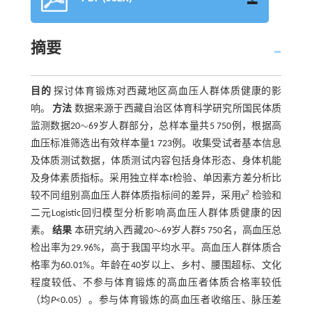
摘要
目的
探讨体育锻炼对西藏地区高血压人群体质健康的影
响。
方法
数据来源于西藏自治区体育科学研究所国民体质
∼
监测数据20
69岁人群部分，总样本量共5 750例，根据高
∼
血压标准筛选出有效样本量1 723例。收集受试者基本信息
及体质测试数据，体质测试内容包括身体形态、身体机能
及身体素质指标。采用独立样本
t
检验、单因素方差分析比
2
较不同组别高血压人群体质指标间的差异，采用
χ
检验和
二元Logistic回归模型分析影响高血压人群体质健康的因
∼
素。
结果
本研究纳入西藏20
69岁人群5 750名，高血压总
∼
检出率为29.96%，高于我国平均水平。高血压人群体质合
格率为60.01%。年龄在40岁以上、乡村、腰围超标、文化
程度较低、不参与体育锻炼的高血压者体质合格率较低
（均
P
<0.05）。参与体育锻炼的高血压者收缩压、脉压差