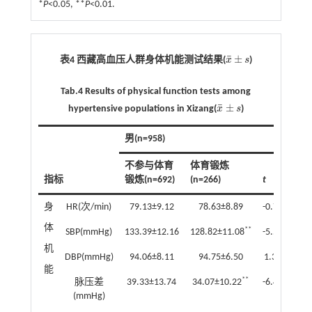
*
P
<0.05, **
P
<0.01.
¯
±
表4 西藏高血压人群身体机能测试结果(
x
s
)
x
¯
±
s
Tab.4 Results of physical function tests among
¯
±
hypertensive populations in Xizang(
x
s
)
x
¯
±
s
男(n=958)
不参与体育
体育锻炼
指标
锻炼(n=692)
(n=266)
t
P
身
HR(次/min)
79.13±9.12
78.63±8.89
-0.76
0.45
体
**
SBP(mmHg)
133.39±12.16
128.82±11.08
-5.56
0.00
机
DBP(mmHg)
94.06±8.11
94.75±6.50
1.37
0.17
能
**
脉压差
39.33±13.74
34.07±10.22
-6.45
0.00
(mmHg)