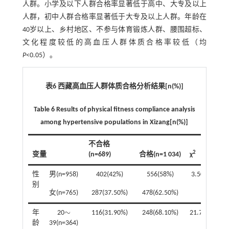
人群。小学及以下人群合格率显著低于高中、大专及以上
人群，初中人群合格率显著低于大专及以上人群。年龄在
40岁以上、乡村地区、不参与体育锻炼人群、腰围超标、
文化程度较低的高血压人群体质合格率较低（均
P
<0.05）。
表6 西藏高血压人群体质合格分析结果[n(%)]
Table 6 Results of physical fitness compliance analysis
among hypertensive populations in Xizang[n(%)]
不合格
2
变量
(n=689)
合格(n=1 034)
χ
P
性
男(n=958)
402(42%)
556(58%)
3.50
0.06
别
女(n=765)
287(37.50%)
478(62.50%)
∼
年
20
116(31.90%)
248(68.10%)
21.70
0.00
∼
龄
39(n=364)