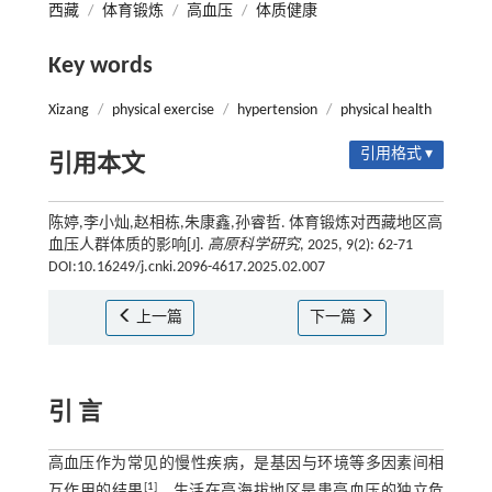
西藏
/
体育锻炼
/
高血压
/
体质健康
Key words
Xizang
/
physical exercise
/
hypertension
/
physical health
引用格式 ▾
引用本文
陈婷,李小灿,赵相栋,朱康鑫,孙睿哲. 体育锻炼对西藏地区高
血压人群体质的影响[J].
高原科学研究
, 2025, 9(2): 62-71
DOI:10.16249/j.cnki.2096-4617.2025.02.007
上一篇
下一篇
引 言
高血压作为常见的慢性疾病，是基因与环境等多因素间相
[
1
]
互作用的结果
，生活在高海拔地区是患高血压的独立危