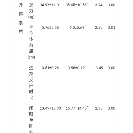
**
身
握
34.97±11.01
38.08±10.85
3.94
0.00
24.28±
力
体
(kg)
素
*
坐
5.76±5.56
6.8±5.69
2.58
0.01
7.21±5
质
位
体
前
屈
(cm)
**
选
0.61±0.26
0.56±0.19
-3.45
0.00
0.65±0
择
反
应
时
(s)
**
闭
13.49±15.98
16.77±14.45
2.93
0.00
11.54±
眼
单
脚
站