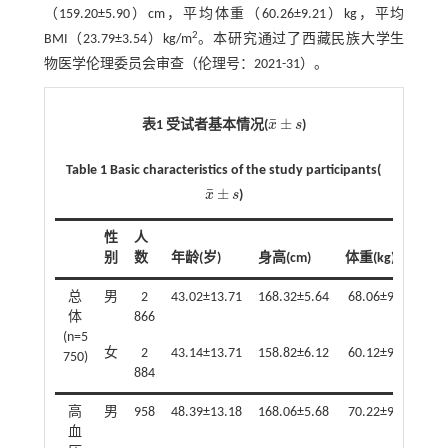
（159.20±5.90）cm，平均体重（60.26±9.21）kg，平均
2
BMI（23.79±3.54）kg/m
。本研究通过了西藏民族大学生
物医学伦理委员会审查（伦理号：2021-31）。
¯
±
表1 受试者基本情况(
x
s
)
x
¯
±
s
Table 1 Basic characteristics of the study participants(
¯
±
x
s
)
x
¯
±
s
性
人
别
数
年龄(岁)
身高(cm)
体重(kg)
BM
总
男
2
43.02±13.71
168.32±5.64
68.06±9.73
24
体
866
(n=5
女
2
43.14±13.71
158.82±6.12
60.12±9.74
23
750)
884
高
男
958
48.39±13.18
168.06±5.68
70.22±9.68
24
血