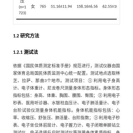
压
女
765
51.16±11.94
158.16±6.56
62.55±10.41
25
(n=1
723)
1.2 研究方法
1.2.1 测试法
依据《国民体质测定标准手册》规范进行，测试仪器由国
家体育总局国民体质监测中心统一配置，测试地点选取林
芝、拉萨、那曲3个地市。测试项目：①利用电子身高
计、电子体重计、尼龙卷尺测量身体形态指标。身体形态
指标包括：身高、体重、胸围、腰围、臀围；②利用电子
秒表、医用听诊器、水银柱血压计、电子肺活量计、电子
台阶试验仪测量身体机能指标。身体机能指标包括：心
率、收缩压、舒张压、肺活量、台阶指数；③利用电子秒
表、电子坐位体前屈计、电子握力计、电子闭眼单脚站立
测试仪、电子选择反应时测试仪等测量身体素质指标。身