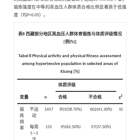
锻炼强度在中等的高血压人群体质合格比例显著高于低强
度（均
P
<0.05）。
表8 西藏部分地区高血压人群体育锻炼与体质评级情况
[例(%)]
Tabel 8 Physical activity and physical fitness assessment
among hypertensive population in selected areas of
Xizang [%]
体质评级
2
变量
n
合格
不合格
χ
值/
P
值
锻
不运
1457
855(58.70%)
602(41.30%)
10.42/0.02
炼
动
频
每周
152
95(62.50%)
57(37.50%)
率
∼
1
2
∼
次