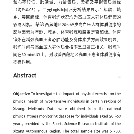
和心率较低，肺活量、力量素质、柔韧及平衡素质较优
（均
P
<0.05）。二元Logistic回归分析结果显示：年龄、城
乡、腰围超标、体育锻炼状况均为高血压人群体质健康的
∼
影响因素。
结论
西藏地区20
69岁高血压人群体质健康的
∼
影响因素为年龄、城乡、体育锻炼和腰围是否超标。体育
锻炼在增强高血压者心肺功能及身体素质方面效果明显。
锻炼时间与高血压人群体质合格率呈显著正相关，锻炼时
间在30 min/d以上，对改善西藏地区高血压患者体质健康有
积极作用。
Abstract
Objective
To investigate the impact of physical exercise on the
physical health of hypertensive individuals in certain regions of
Xizang.
Methods
Data were obtained from the national
∼
physical fitness monitoring database for individuals aged 20
69
∼
years, provided by the Sports Science Research Institute of the
Xizang Autonomous Region. The total sample size was 5 750,