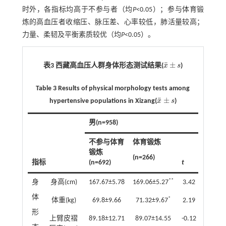
时外，各指标均高于不参与者（均
P
<0.05）；参与体育锻
炼的高血压者收缩压、脉压差、心率较低，肺活量较高；
力量、柔韧及平衡素质较优（均
P
<0.05）。
¯
±
表3 西藏高血压人群身体形态测试结果(
x
s
)
x
¯
±
s
Table 3 Results of physical morphology tests among
¯
±
hypertensive populations in Xizang(
x
s
)
x
¯
±
s
男(n=958)
不参与体育
体育锻炼
锻炼
(n=266)
指标
(n=692)
t
P
**
身
身高(cm)
167.67±5.78
169.06±5.27
3.42
0.00
体
*
体重(kg)
69.8±9.66
71.32±9.67
2.19
0.03
形
上臂皮褶
89.18±12.71
89.07±14.55
-0.12
0.91