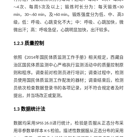
∼
∼
4次、每周5次及以上；锻炼时长分为：每天锻炼<30
∼
∼
min，30
60 min，及>60 min。锻炼强度分为低、中、高3
∼
级，低：呼吸、心跳变化不大；中：呼吸、心跳加快，微
微出汗；高：呼吸急促，心跳明显加快，出汗较多。
1.2.3 质量控制
依照《2014年国民体质监测工作手册》相关规定，西藏自
治区国民体质监测中心严格执行监测活动中的质量控制原
则和程序。调查前对检测员进行培训；调查过程中，检测
员使用国民体质监测工作配发的器材；调查结束后，检测
员依次检查数据登录书的各项记录，对不符合规定者及时
提出，并当场改正或复测。
1.3 数据统计法
数据均采用SPSS 26.0进行统计，检验是否服从正态分布采
用非参数单样本 K-S 检验。描述性数据服从正态分布的采用