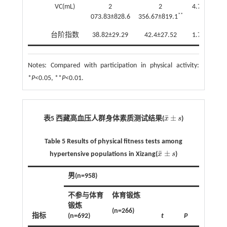
VC(mL)
2
2
4.75
0.00
**
073.83±828.6
356.67±819.1
台阶指数
38.82±29.29
42.4±27.52
1.77
0.08
Notes:
Compared with participation in physical activity:
*
P
<0.05, **
P
<0.01.
¯
±
表5 西藏高血压人群身体素质测试结果(
x
s
)
x
¯
±
s
Table 5 Results of physical fitness tests among
¯
±
hypertensive populations in Xizang(
x
s
)
x
¯
±
s
男(n=958)
女(n=76
不参与体育
体育锻炼
不参与
锻炼
育锻炼
(n=266)
指标
(n=692)
t
P
(n=586)