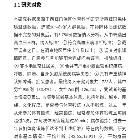
1.1 研究对象
本研究数据来源于西藏自治区体育科学研究所西藏国民体
∼
质监测数据，选取20
69岁人群数据，在排除体质测试数
∼
据不完整的对象后，有5 750例数据纳入分析。从中筛选出
高血压人群，纳入标准：①符合高血压病诊断标准；②截
至调查之日，在调查地区居住１年及以上；③调查对象知
情同意、自愿参与且能够配合完成问卷调查。排除标准：
①非本地区常住居民；②合并有严重心脑血管系统疾病、
呼吸、肿瘤、自身免疫系统疾病等患者；③具有严重精神
认知障碍、痴呆患者。最终纳入研究对象共1 723人，其中
男性958例（33.4%），女性765例（26.5%），受试者的基
本情况见
表1
。收集受试者基本信息，包括年龄、城乡、民
族、文化程度、是否参与体育锻炼（从不锻炼：过去一年
从未参加体育锻炼；经常锻炼：经常参加体育锻炼且每周
超过3次，并每次体育锻炼超过30 min；偶尔锻炼：过去一
年参加体育锻炼但达不到上述标准）等在内的数据。研究
对象基本情况：平均年龄（42.65±13.91）岁，平均身高