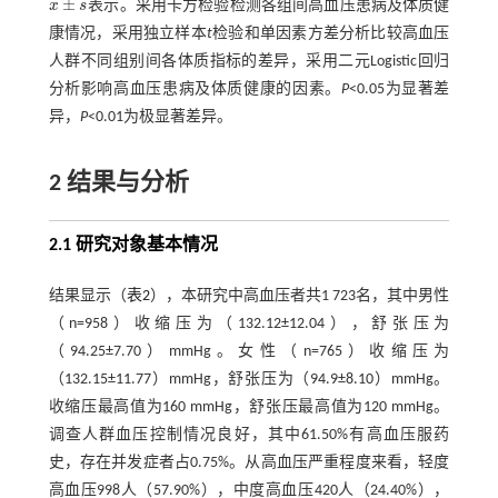
¯
±
x
s
表示。采用卡方检验检测各组间高血压患病及体质健
x
¯
±
s
康情况，采用独立样本
t
检验和单因素方差分析比较高血压
人群不同组别间各体质指标的差异，采用二元Logistic回归
分析影响高血压患病及体质健康的因素。
P
<0.05为显著差
异，
P
<0.01为极显著差异。
2 结果与分析
2.1 研究对象基本情况
结果显示（
表2
），本研究中高血压者共1 723名，其中男性
（n=958）收缩压为（132.12±12.04），舒张压为
（94.25±7.70）mmHg。女性（n=765）收缩压为
（132.15±11.77）mmHg，舒张压为（94.9±8.10）mmHg。
收缩压最高值为160 mmHg，舒张压最高值为120 mmHg。
调查人群血压控制情况良好，其中61.50%有高血压服药
史，存在并发症者占0.75%。从高血压严重程度来看，轻度
高血压998人（57.90%），中度高血压420人（24.40%），