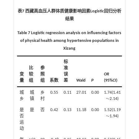
表7 西藏高血压人群体质健康影响因素Logistic回归分析
结果
Table 7 Logistic regression analysis on influencing factors
of physical health among hypertensive populations in
Xizang
标
比
参
准
变
较
照
误
OR
量
组
组
系数
差
Wald
P
(95%
CI
)
城
城
乡
0.55
0.11
27.01
0.00
1.74(1.41
∼
乡
镇
村
2.14)
∼
是
是
否
0.42
0.13
11.18
0.00
1.52(1.19
∼
否
1.94)
∼
运
动