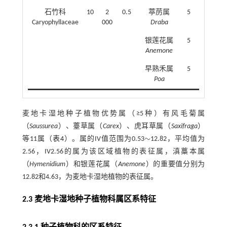
石竹科
10
2
0.5
葶苈属
5
433
Caryophyllaceae
000
Draba
银莲花属
5
108
Anemone
早熟禾属
5
582
Poa
麦地卡湿地种子植物优势属（≥5种）有风毛菊属
（
Saussurea
）、薹草属（
Carex
）、虎耳草属（
Saxifraga
）
∼
等11属（
表4
）。属的IV值范围为0.53
12.82，平均值为
∼
2.56，IV2.56的属为该区域植物的表征属，滇藁本属
（
Hymenidium
）和银莲花属（
Anemone
）的重要值分别为
12.82和4.63，为麦地卡湿地植物的表征属。
2.3 麦地卡湿地种子植物科属区系特征