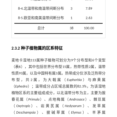
8-4.北温带和南温带间断分布
3
7.89
8-5.欧亚和南美温带间断分布
1
2.63
总计
38
100.00
2.3.2 种子植物属的区系特征
麦地卡湿地113属种子植物可划分为9个分布型和6个变型
（
表6
），其中包括世界分布型15属，热带性质2属，温带
性质93属，以及中国特有属3属。热带成分仅涉及泛热带分
布型，共2属，为大戟属（
Euphorbia
）与麻黄属
（
Ephedra
）；温带成分占区域总属数的82.3%，为该湿地
植物区系的主要组成成分，以北温带分布为主，主要为报
春花属（
Primula
）、点地梅属（
Androsace
）、棘豆属
（
Oxytropis
）、岩黄芪属（
Hedysarum
）、发草属
（
Deschampsia
）、披碱草属（
Elymus
）、羊茅属