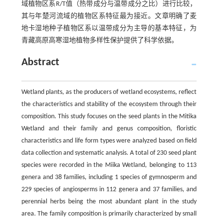
域植物区系R/T值（热带成分与温带成分之比）进行比较，
其与年楚河流域的植物区系特征最为接近。文章明确了麦
地卡湿地种子植物区系以温带成分为主导的基本特征，为
青藏高原高寒湿地植物多样性保护提供了科学依据。
Abstract
Wetland plants, as the producers of wetland ecosystems, reflect
the characteristics and stability of the ecosystem through their
composition. This study focuses on the seed plants in the Mitika
Wetland and their family and genus composition, floristic
characteristics and life form types were analyzed based on field
data collection and systematic analysis. A total of 230 seed plant
species were recorded in the Miika Wetland, belonging to 113
genera and 38 families, including 1 species of gymnosperm and
229 species of angiosperms in 112 genera and 37 families, and
perennial herbs being the most abundant plant in the study
area. The family composition is primarily characterized by small