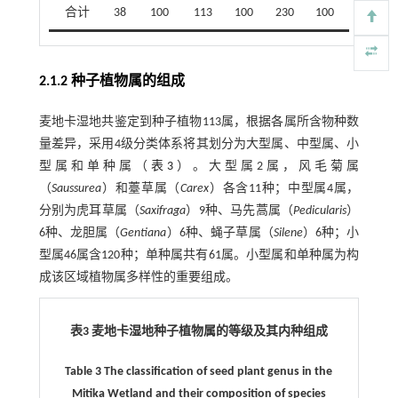
合计
38
100
113
100
230
100
2.1.2 种子植物属的组成
麦地卡湿地共鉴定到种子植物113属，根据各属所含物种数
量差异，采用4级分类体系将其划分为大型属、中型属、小
型属和单种属（
表3
）。大型属2属，风毛菊属
（
Saussurea
）和薹草属（
Carex
）各含11种；中型属4属，
分别为虎耳草属（
Saxifraga
）9种、马先蒿属（
Pedicularis
）
6种、龙胆属（
Gentiana
）6种、蝇子草属（
Silene
）6种；小
型属46属含120种；单种属共有61属。小型属和单种属为构
成该区域植物属多样性的重要组成。
表3 麦地卡湿地种子植物属的等级及其内种组成
​​Table 3 The classification of seed plant genus in the
Mitika Wetland and their composition of species