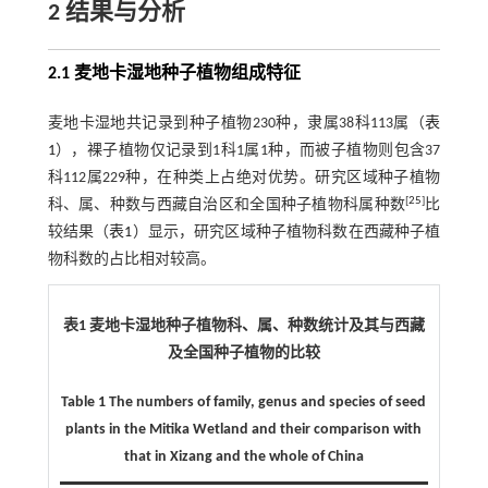
2 结果与分析
2.1 麦地卡湿地种子植物组成特征
麦地卡湿地共记录到种子植物230种，隶属38科113属（
表
1
），裸子植物仅记录到1科1属1种，而被子植物则包含37
科112属229种，在种类上占绝对优势。研究区域种子植物
[
25
]
科、属、种数与西藏自治区和全国种子植物科属种数
比
较结果（
表1
）显示，研究区域种子植物科数在西藏种子植
物科数的占比相对较高。
表1 麦地卡湿地种子植物科、属、种数统计及其与西藏
及全国种子植物的比较
Table 1 The numbers of family, genus and species of seed
plants in the Mitika Wetland and their comparison with
that in Xizang and the whole of China​