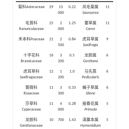
菊科Asteraceae
29
13
0.22
风毛菊属
11
519
000
Saussurea
毛茛科
25
2
1.25
薹草属
11
2094
Ranunculaceae
000
Carex
禾本科Poaceae
21
2
0.84
虎耳草属
9
476
500
Saxifraga
十字花科
16
3
0.5
龙胆属
6
344
Brassicaceae
200
Gentiana
虎耳草科
12
1
1.0
马先蒿
6
680
Saxifragaceae
200
Pedicularis
蔷薇科
11
3
0.33
蝇子草属
6
908
Rosaceae
300
Silene
莎草科
11
4
0.28
报春花属
5
549
Cyperaceae
000
Primula
龙胆科
10
700
1.43
滇藁本属
5
39
1
Gentianaceae
Hymenidium