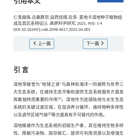
引用本文
仁青曲珠,古桑群宗,益西佳措,拉多. 麦地卡湿地种子植物组
成及其区系特征[J].
高原科学研究
, 2025, 9(4): 1-9
DOI:10.16249/j.cnki.2096-4617.2025.04.001
上一篇
下一篇
引 言
湿地常被誉为“地球之肾”与森林和海洋一同被称为世界三
大生态系统，在维持生态平衡和提供生态系统服务方面发
[
1
]
挥着独特而重要的作用
。湿地作为连接陆地与水生生态
系统的关键过渡区域，在促进养分循环、维持物种多样性
[
2
]
以及调节区域气候
等方面具有不可替代的作用。
湿地植被作为生态系统的初级生产者，其在维持生物多样
性、降解污染物、固存碳汇、提供可利用资源以及增强生