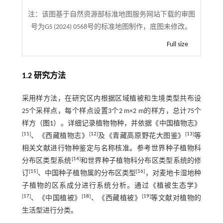
注：
该图基于自然资源部标准地图服务网站下载的审图
号为GS (2024) 0568号的标准地图制作，底图未修改。
Full size
1.2 研究方法
采用样方法，在研究区内根据区域植被和生境类型共布设
25个采样点，每个样点设置3个2 m×2 m的样方，总计75个
样方（
图1
）。详细记录植物物种，并依据《中国植物志》
[
11
]
[
12
]
[
13
]
、《西藏植物志》
及《青藏高原野花大图鉴》
等
相关文献进行物种鉴定与名称核准。参考世界种子植物科
[
14
]
分布区类型系统
和世界种子植物科分布区类型系统的修
[
15
]
[
16
]
订
、中国种子植物属的分布区类型
，对麦地卡湿地种
子植物的区系成分进行系统分析。通过《植被生态学》
[
17
]
[
18
]
[
19
]
、《中国植被》
、《西藏植被》
等文献对植物的
生活型进行分类。