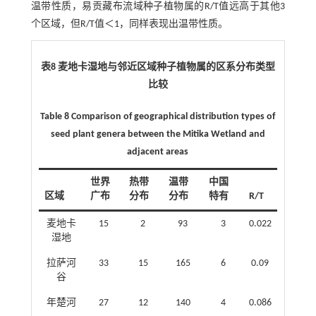
温带性质，易贡藏布流域种子植物属的R/T值远高于其他3
个区域，但R/T值＜1，同样表现出温带性质。
表8 麦地卡湿地与邻近区域种子植物属的区系分布类型
比较
​​Table 8 Comparison of geographical distribution types of
seed plant genera between the Mitika Wetland and
adjacent areas
世界
热带
温带
中国
区域
广布
分布
分布
特有
R/T
麦地卡
15
2
93
3
0.022
湿地
拉萨河
33
15
165
6
0.09
谷
年楚河
27
12
140
4
0.086