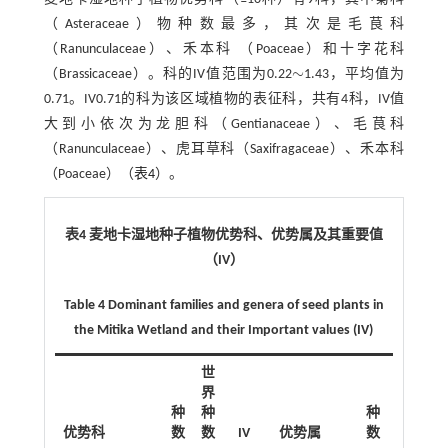
（Asteraceae）物种数最多，其次是毛茛科
（Ranunculaceae）、禾本科 （Poaceae）和十字花科
∼
（Brassicaceae）。科的IV值范围为0.22
1.43，平均值为
∼
0.71。IV0.71的科为该区域植物的表征科，共有4科，IV值
大到小依次为龙胆科（Gentianaceae）、毛茛科
（Ranunculaceae）、虎耳草科（Saxifragaceae）、禾本科
（Poaceae）（
表4
）。
表4 麦地卡湿地种子植物优势科、优势属及其重要值
（IV）
Table 4 Dominant families and genera of seed plants in
the Mitika Wetland and their Important values (IV)
世
界
种
种
种
世界
优势科
数
数
IV
优势属
数
种数
I