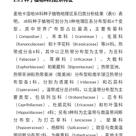
2.3.1 种子植物科的区系特征
麦地卡湿地38科种子植物地理区系归类分析结果（
表5
）表
明， 38科种子植物可划分为3种地理区系分布型和4个变
型，其中世界广布型占比最高
，
主要有菊科
（Compositae）、禾本科（Gramineae）、毛茛科
（Ranunculaceae）和十字花科（Brassicaceae）等24科。热
带成分含6科，其中以泛热带分布型为主导，为豆科
（Fabaceae）、荨麻科（Urticaceae）、大戟科
（Euphorbiaceae）和紫葳科（Bignoniaceae）；热带亚洲、
热带非洲和热带美洲（南美洲）分布型和南半球泛热带分
布型各1科，分别为鸢尾科（Iridaceae）和石蒜科
（Cyperaceae）。温带成分总计8科，以北温带分布型为主
要类型，包括列当科（Orobanchaceae）、忍冬科
（Caprifoliaceae）、杜鹃花科（Ericaceae）和杉叶藻科
（Hippuridaceae）4科；另有3种科为北温带与南温带间断
分布型，为灯芯草科（Juncaceae）、罂粟科
（Papaveraceae）、杨柳科（Salicaceae）；欧亚与南美温
带间断分布型1科，为麻黄科（Ephedraceae）。麦地卡湿