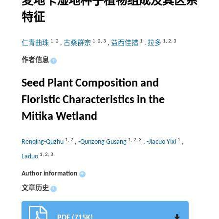
麦地卡湿地种子植物组成及其区系
特征
1
,
2
1
,
2
,
3
1
1
,
2
,
3
仁青曲珠
,
古桑群宗
,
益西佳措
,
拉多
作者信息
+
Seed Plant Composition and
Floristic Characteristics in the
Mitika Wetland
1
,
2
1
,
2
,
3
1
Renqing-Quzhu
,
-Qunzong Gusang
,
-Jiacuo Yixi
,
1
,
2
,
3
Laduo
Author information
+
文章历史
+
PDF (715K)