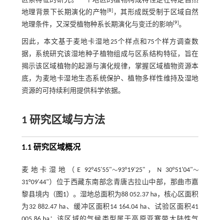
区系特征的研究。一个地区的植物构成特性是在特定自然
[
8
]
地理背景下长期演化的产物
，其形成既受制于区域自然
[
9
]
地理条件，又深受植物种系长期演化与变迁的影响
。
因此，本文基于麦地卡湿地25个样点和75个样方调查数
据，系统研究该湿地种子植物组成与区系结构特征，旨在
揭示该区域植物的起源与演化规律，掌握区域植物资源本
底，为麦地卡湿地生态系统保护、植物多样性维持及湿地
资源的可持续利用提供科学依据。
1 研究区域与方法
1.1 研究区域概况
∼
∼
麦地卡湿地（E 92°45′55"
93°19'25"，N 30°51'04"
∼
∼
31°09'44"）位于西藏东南部念青唐古拉山中部，那曲市嘉
黎县境内（
图1
）。湿地总面积为88 052.37 ha，核心区面积
为32 882.47 ha、缓冲区面积14 164.04 ha、试验区面积41
005.86 ha；该区域的气候类型属于高原亚寒带大陆性气