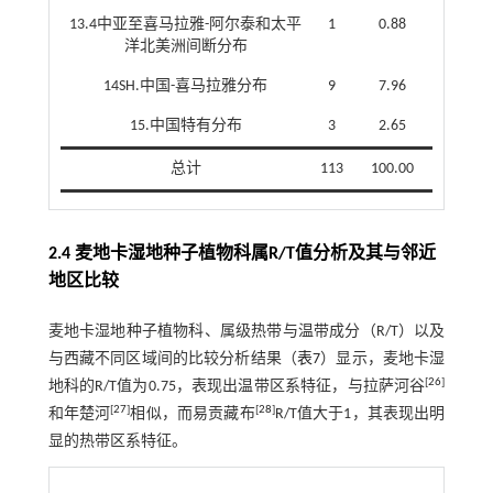
13.4中亚至喜马拉雅-阿尔泰和太平
1
0.88
洋北美洲间断分布
14SH.中国-喜马拉雅分布
9
7.96
15.中国特有分布
3
2.65
总计
113
100.00
2.4 麦地卡湿地种子植物科属R/T值分析及其与邻近
地区比较
麦地卡湿地种子植物科、属级热带与温带成分（R/T）以及
与西藏不同区域间的比较分析结果（
表7
）显示，麦地卡湿
[
26
]
地科的R/T值为0.75，表现出温带区系特征，与拉萨河谷
[
27
]
[
28
]
和年楚河
相似，而易贡藏布
R/T值大于1，其表现出明
显的热带区系特征。