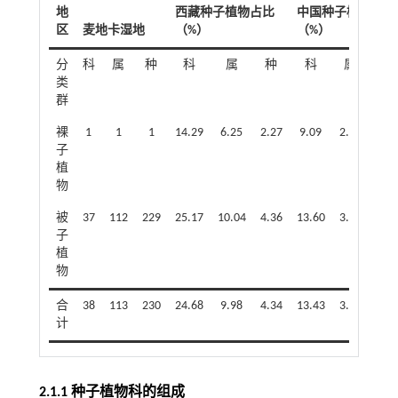
地
西藏种子植物占比
中国种子植物占比
区
麦地卡湿地
（%）
（%）
分
科
属
种
科
属
种
科
属
种
类
群
裸
1
1
1
14.29
6.25
2.27
9.09
2.22
0.34
子
植
物
被
37
112
229
25.17
10.04
4.36
13.60
3.27
0.70
子
植
物
合
38
113
230
24.68
9.98
4.34
13.43
3.25
0.69
计
2.1.1 种子植物科的组成