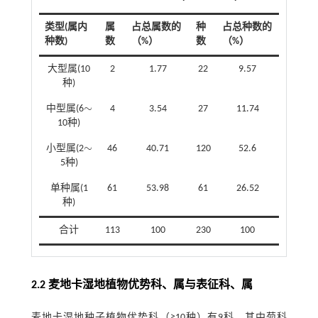
类型(属内
属
占总属数的
种
占总种数的
种数)
数
（%）
数
（%）
大型属(10
2
1.77
22
9.57
种)
∼
中型属(6
4
3.54
27
11.74
∼
10种)
∼
小型属(2
46
40.71
120
52.6
∼
5种)
单种属(1
61
53.98
61
26.52
种)
合计
113
100
230
100
2.2 麦地卡湿地植物优势科、属与表征科、属
麦地卡湿地种子植物优势科（≥10种）有9科，其中菊科