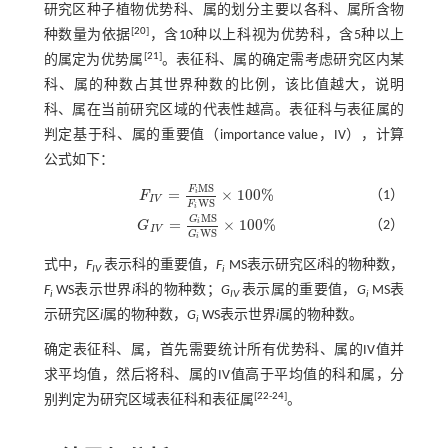
研究区种子植物优势科、属的划分主要以各科、属所含物
[
20
]
种数量为依据
，含10种以上科视为优势科，含5种以上
[
21
]
的属定为优势属
。表征科、属的确定需考虑研究区内某
科、属的种数占其世界种数的比例，该比值越大，说明
科、属在当前研究区域的代表性越高。表征科与表征属的
判定基于科、属的重要值（importance value，IV），计算
公式如下：
M
S
F
=
×
100
%
i
（1）
F
F
I
V
=
F
i
M
S
F
i
W
S
×
100
%
I
V
W
S
F
i
M
S
G
=
×
100
%
i
（2）
G
G
I
V
=
G
i
M
S
G
i
W
S
×
100
%
I
V
W
S
G
i
式中，
F
表示科的重要值，
F
MS表示研究区
i
科的物种数，
IV
i
F
WS表示世界
i
科的物种数；
G
表示属的重要值，
G
MS表
i
IV
i
示研究区
i
属的物种数，
G
WS表示世界
i
属的物种数。
i
确定表征科、属，首先需要统计所有优势科、属的IV值并
求平均值，然后将科、属的IV值高于平均值的科和属，分
[
22
-
24
]
别判定为研究区域表征科和表征属
。