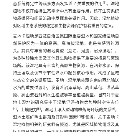
[
3
]
态系统稳定性等诸多方面发挥着至关重要的作用
。湿地
植物不仅在维持生态平衡中具有重要作用，还在生态系统
物质循环和能量流动中发挥着关键作用。因此，湿地植被
对区域生态系统的稳定和生物资源保护有着重要的意义。
麦地卡湿地是西藏自治区集国际重要湿地和国家级湿地自
然保护区为一体的高寒、高海拔湿地，也是拉萨河的源
头。其具有丰富的湿地类型（湖泊、河流、沼泽湿地），
为多种珍稀水禽及其他野生动物提供了重要的栖息与繁殖
场所。该湿地具有丰富的高原生物资源，在涵养水源、保
持土壤以及调节季节性洪水中起到核心作用，构成了区域
生态安全的关键屏障。麦地卡湿地地处藏东南向西北输送
水汽的重要过渡带，发育着沼泽草甸、高山草甸、灌丛草
原、高山流石滩和水生植被等丰富植被类型。目前对于麦
地卡湿地的研究集中于湿地浮游植物优势种时空生态位
[
4
]
[
5
]
[
6
]
，土壤肥力
，湿地土壤大型动物群落与环境的关系
，
[
7
]
湿地土壤纤毛虫群落及其影响因素
等领域。关于麦地卡
湿地植物相关的研究鲜有报道，尤其是区域植物组成及其