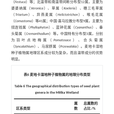
（
Festuca
）等；北温带和南温带间断分布型12属，主要为
婆婆纳属（
Veronica
）、草属（
Koeleria
）、穗三毛草属
（
Trisetum
）、异燕麦属（
Helictotrichon
）、喉毛花属
（
Comastoma
）等41属；中国-喜马拉雅分布型9属，主要为
扭连钱属（
Phyllophyton
）、蓝钟花属（
Cyananthus
）、垂
头菊属（
Cremanthodium
）等。中国特有分布型3属，分别
为羽叶点地梅属（
Pomatosace
）、合头菊属
（
Syncalathium
）、马尿脬属（
Przewalskia
）。麦地卡湿地
种子植物属地理区系成分较为复杂，而且温带成分的优势
明显。
表6 麦地卡湿地种子植物属的地理分布类型
​​Table 6 The geographical distribution types of seed plant
genera in the Mitika Wetland
属
总属数的
区系类型
数
占比 /%