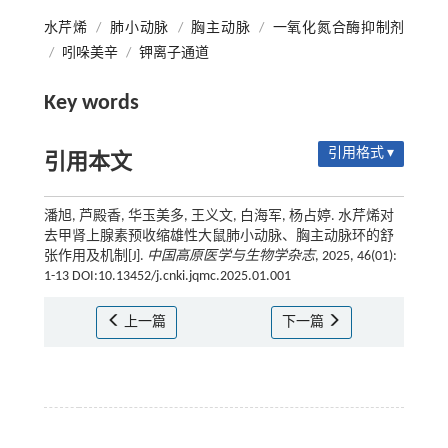
水芹烯
/
肺小动脉
/
胸主动脉
/
一氧化氮合酶抑制剂
/
吲哚美辛
/
钾离子通道
Key words
引用格式 ▾
引用本文
潘旭, 芦殿香, 华玉美多, 王义文, 白海军, 杨占婷. 水芹烯对
去甲肾上腺素预收缩雄性大鼠肺小动脉、胸主动脉环的舒
张作用及机制[J].
中国高原医学与生物学杂志
, 2025, 46(01):
1-13 DOI:10.13452/j.cnki.jqmc.2025.01.001
上一篇
下一篇