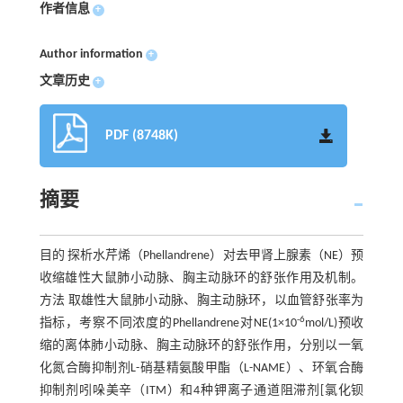
作者信息
+
Author information
+
文章历史
+
PDF (8748K)
摘要
目的 探析水芹烯（Phellandrene）对去甲肾上腺素（NE）预
收缩雄性大鼠肺小动脉、胸主动脉环的舒张作用及机制。
方法 取雄性大鼠肺小动脉、胸主动脉环，以血管舒张率为
-6
指标，考察不同浓度的Phellandrene对NE(1×10
mol/L)预收
缩的离体肺小动脉、胸主动脉环的舒张作用，分别以一氧
化氮合酶抑制剂L-硝基精氨酸甲酯（L-NAME）、环氧合酶
抑制剂吲哚美辛（ITM）和4种钾离子通道阻滞剂[氯化钡