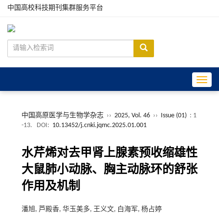
中国高校科技期刊集群服务平台
Toggle
中国高原医学与生物学杂志
››
2025, Vol. 46
››
Issue (01)
: 1
-13.
DOI:
10.13452/j.cnki.jqmc.2025.01.001
水芹烯对去甲肾上腺素预收缩雄性
大鼠肺小动脉、胸主动脉环的舒张
作用及机制
潘旭, 芦殿香, 华玉美多, 王义文, 白海军, 杨占婷