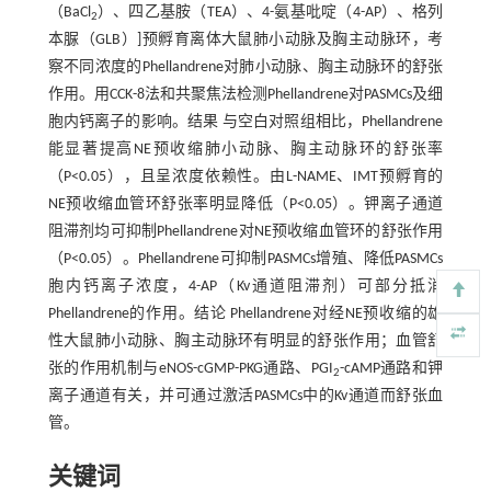
（BaCl
）、四乙基胺（TEA）、4-氨基吡啶（4-AP）、格列
2
本脲（GLB）]预孵育离体大鼠肺小动脉及胸主动脉环，考
察不同浓度的Phellandrene对肺小动脉、胸主动脉环的舒张
作用。用CCK-8法和共聚焦法检测Phellandrene对PASMCs及细
胞内钙离子的影响。结果 与空白对照组相比，Phellandrene
能显著提高NE预收缩肺小动脉、胸主动脉环的舒张率
（P<0.05），且呈浓度依赖性。由L-NAME、IMT预孵育的
NE预收缩血管环舒张率明显降低（P<0.05）。钾离子通道
阻滞剂均可抑制Phellandrene对NE预收缩血管环的舒张作用
（P<0.05）。Phellandrene可抑制PASMCs增殖、降低PASMCs
胞内钙离子浓度，4-AP（Kv通道阻滞剂）可部分抵消
Phellandrene的作用。结论 Phellandrene对经NE预收缩的雄
性大鼠肺小动脉、胸主动脉环有明显的舒张作用；血管舒
张的作用机制与eNOS-cGMP-PKG通路、PGI
-cAMP通路和钾
2
离子通道有关，并可通过激活PASMCs中的Kv通道而舒张血
管。
关键词