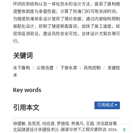
环间抗剪结构以及一体化防水的设计方法，提高了盾构隧
道整体刚度与承载性能；计算了防淹门的可用关闭时间，
为隧道防淹体系设计提供了理论依据；通过内部结构预制
装配化设计，控制了隧道断面直径，加快了施工速度。经
现场监测验证，建设风险安全可控，总体设计方案合理可
行。
关键词
水下盾构
/
公铁合建
/
下穿水库
/
风险控制
/
关键技
术
Key words
引用格式 ▾
引用本文
钟建敏, 张亮亮, 何应道, 罗驰恒, 熊逸凡, 王超. 济泺路穿黄
北延隧道设计关键技术[J].
隧道与地下工程灾害防治
, 2024,