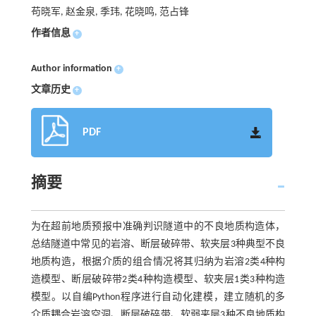
苟晓军, 赵金泉, 季玮, 花晓鸣, 范占锋
作者信息
+
Author information
+
文章历史
+
PDF
摘要
为在超前地质预报中准确判识隧道中的不良地质构造体，
总结隧道中常见的岩溶、断层破碎带、软夹层3种典型不良
地质构造，根据介质的组合情况将其归纳为岩溶2类4种构
造模型、断层破碎带2类4种构造模型、软夹层1类3种构造
模型。以自编Python程序进行自动化建模，建立随机的多
介质耦合岩溶空洞、断层破碎带、软弱夹层3种不良地质构