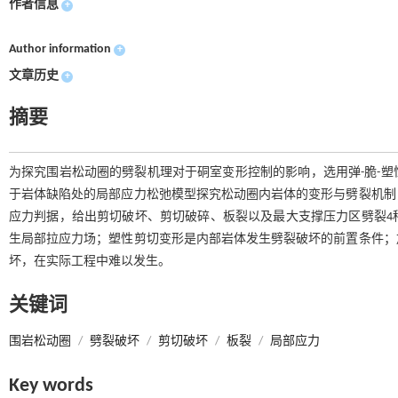
作者信息
+
Author information
+
文章历史
+
摘要
为探究围岩松动圈的劈裂机理对于硐室变形控制的影响，选用弹-脆-
于岩体缺陷处的局部应力松弛模型探究松动圈内岩体的变形与劈裂机制
应力判据，给出剪切破坏、剪切破碎、板裂以及最大支撑压力区劈裂4
生局部拉应力场；塑性剪切变形是内部岩体发生劈裂破坏的前置条件；
坏，在实际工程中难以发生。
关键词
围岩松动圈
/
劈裂破坏
/
剪切破坏
/
板裂
/
局部应力
Key words