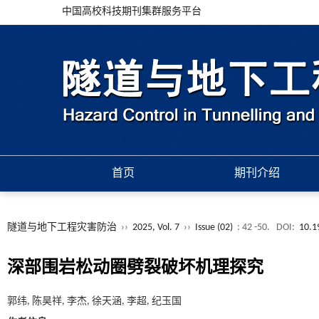
中国高校科技期刊集群服务平台
首页
期刊介绍
隧道与地下工程灾害防治
››
2025, Vol. 7
››
Issue (02)
: 42 -50.
DOI:
10.1
深部围岩松动圈劈裂破坏机理探究
郭纬, 陈昊祥, 李杰, 徐天涵, 李超, 纪玉国