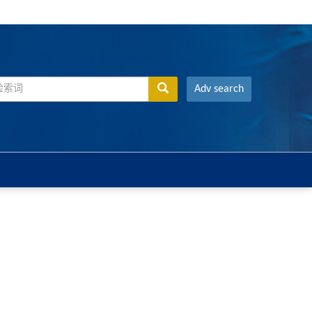
Adv search