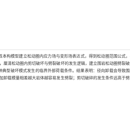
塑性本构模型建立松动圈内应力场与变形场表达式，得到松动圈范围公式，
，厘清松动圈内剪切破坏与劈裂破坏的发生逻辑，建立围岩松动圈劈裂破
种典型破坏模式发生的临界外部荷载条件。结果表明：径向卸载会导致围
加卸载模量相差越大岩体越容易发生劈裂；剪切破碎的发生条件远高于劈