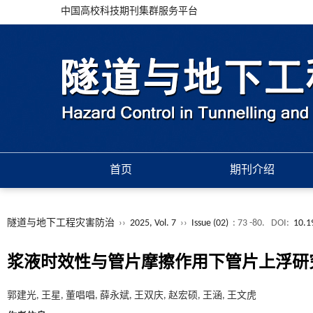
中国高校科技期刊集群服务平台
首页
期刊介绍
隧道与地下工程灾害防治
››
2025, Vol. 7
››
Issue (02)
: 73 -80.
DOI:
10.1
浆液时效性与管片摩擦作用下管片上浮研
郭建光, 王星, 董唱唱, 薛永斌, 王双庆, 赵宏硕, 王涵, 王文虎