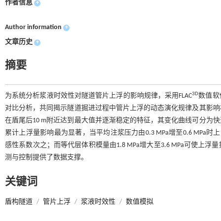
作者信息
+
Author information
+
文章历史
+
摘要
3D
为系统分析浆液时效性对隧道管片上浮的影响规律，采用FLAC
数值软
对比分析，共同揭示隧道掘进过程中管片上浮的动态演化规律及其影响
在盾尾后10 m附近达到最大值并逐渐稳定的特征，其变化曲线可分为
累计上浮量影响最为显著，当平均注浆压力由0.3 MPa增至0.6 MPa时
感性系数次之；而等代层体积模量由1.8 MPa增大至3.6 MPa可使
测与控制提供了数据支撑。
关键词
盾构隧道
/
管片上浮
/
浆液时效性
/
数值模拟