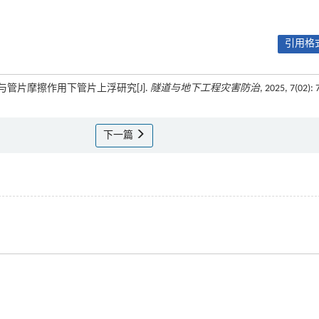
引用格式
效性与管片摩擦作用下管片上浮研究[J].
隧道与地下工程灾害防治
, 2025, 7(02): 
下一篇