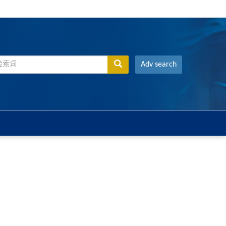
Adv search