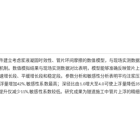
件建立考虑浆液凝固时效性、管片环间摩擦的数值模型，与现场实测数据
机制。数值模拟结果与现场实测数据对比表明，模型能够准确反映管片上
快速增长段、平缓增长段和稳定段。参数分析和敏感性分析表明平均注浆
上浮量增加42%,敏感性系数最高；深径比由1.0增大至4.0可使上浮量降低35
上浮量提升仅减少11%,敏感性系数较低。研究成果为隧道施工中管片上浮的精