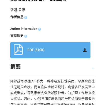
潘翩, 鲁际
作者信息
+
Author information
+
文章历史
+
PDF (510K)
摘要
阿尔兹海默症(AD)作为一种神经退行性疾病，早期阶段往
往无明显症状，而当临床症状显现时，病情多已发展至中
度或重度，导致患者完全依赖照护者，为护理工作带来极
大挑战。因此，AD的早期临床诊断和分期诊断对于患者治
疗至关重要。尽管当前已有磁共振成像(MRI)、正电子发射