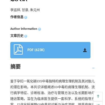
李运祥, 甘泉, 朱元州
作者信息
+
Author information
+
文章历史
+
PDF (623K)
摘要
鉴于孕妇一氧化碳(CO)中毒独特的病理生理机制及其对胎儿
的潜在影响，本共识详细阐述CO中毒的病理生理机制、流
行病学特征、诊断标准、治疗与管理方法以及长期影响与
随访策略，旨在为临床医生提供一套科学、系统的指导方
案，以优化妊娠期CO中毒的诊断与治疗流程，提高临床诊