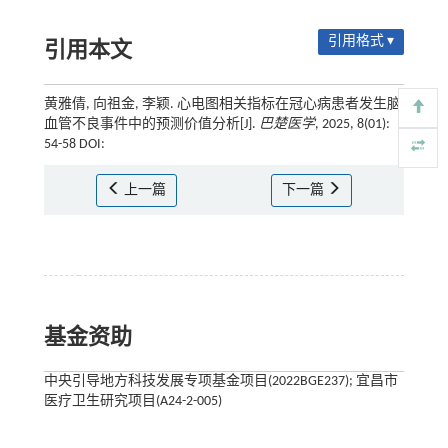
引用格式 ▾
引用本文
黄雅倩, 向祖金, 李颖. 心电图相关指标在冠心病患者发生脑
血管不良事件中的预测价值分析[J].
巴楚医学
, 2025, 8(01):
54-58 DOI:
上一篇
下一篇
基金资助
中央引导地方科技发展专项基金项目(2022BGE237); 宜昌市
医疗卫生研究项目(A24-2-005)