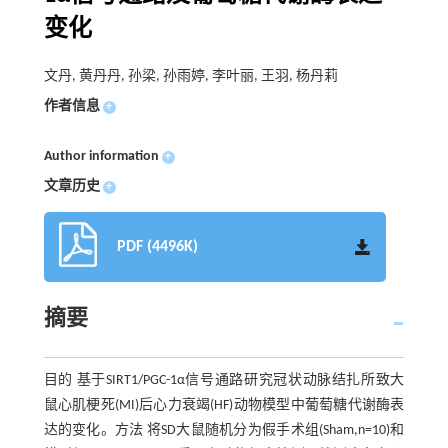
变化
文丹, 黄丹丹, 孙梁, 孙雨婷, 李叶丽, 王羽, 杨丹莉
作者信息
+
Author information
+
文章历史
+
PDF (4496K)
摘要
目的 基于SIRT1/PGC-1α信号通路研究冠状动脉结扎所致大
鼠心肌梗死(MI)后心力衰竭(HF)动物模型中葡萄糖代谢酶表
达的变化。方法 将SD大鼠随机分为假手术组(Sham,n=10)和