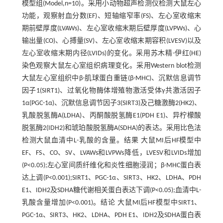
模型组(Model,n=10)。采用小动物超声检测仪检测大鼠左心
功能，观察射血分数(EF)、短轴缩窄率(FS)、左心室收缩末
期前壁厚度(LVAWs)、左心室收缩末期后壁厚度(LVPWs)、心
输出量(CO)、心搏量(SV)、左心室收缩末期容积(LVESV)以及
左心室收缩末期内径(LVIDs)的变化。采用苏木精-伊红(HE)
染色观察大鼠左心室组织病理变化。采用Western blot检测
大鼠左心室组织中β-肌球蛋白重链(β-MHC)、沉默信息调节
因子1(SIRT1)、过氧化物酶体增殖物激活受体γ共激活因子
1α(PGC-1α)、沉默信息调节因子3(SIRT3)及己糖激酶2(HK2)、
乳酸脱氢酶A(LDHA)、丙酮酸脱氢酶E1(PDH E1)、异柠檬酸
脱氢酶2(IDH2)和琥珀酸脱氢酶A(SDHA)的表达。采用比色法
检测大鼠血清中L-乳酸的含量。结果 大鼠MI后HF模型中
EF、FS、CO、SV、LVAWs和LVPWs降低，LVESV和LVIDs增加
(P<0.05);左心室间质纤维化和炎性细胞浸润；β-MHC蛋白表
达上调(P<0.001);SIRT1、PGC-1α、SIRT3、HK2、LDHA、PDH
E1、IDH2及SDHA糖代谢相关蛋白表达下调(P<0.05);血清中L-
乳酸含量增加(P<0.001)。结论 大鼠MI后HF模型中SIRT1、
PGC-1α、SIRT3、HK2、LDHA、PDH E1、IDH2及SDHA蛋白表