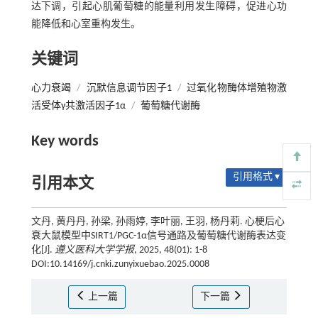
达下调，引起心肌葡萄糖的能量利用发生障碍，促进心功
能降低和心室重构发生。
关键词
心力衰竭
/
沉默信息调节因子1
/
过氧化物酶体增殖物激
活受体γ共激活因子1α
/
葡萄糖代谢酶
Key words
引用格式 ▾
引用本文
文丹, 黄丹丹, 孙梁, 孙雨婷, 李叶丽, 王羽, 杨丹莉. 心梗后心
衰大鼠模型中SIRT1/PGC-1α信号通路及葡萄糖代谢酶表达变
化[J].
遵义医科大学学报
, 2025, 48(01): 1-8
DOI:10.14169/j.cnki.zunyixuebao.2025.0008
上一篇
下一篇