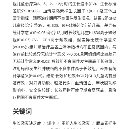
组儿童治疗第3、6、9、12月时的生长速率(GV)、生长标准
差积分(Ht SDS)、血清胰岛素样生长因子-1(IGF-1)及其他血
清学指标，观察治疗期间不良事件发生情况。结果 2组GHD
儿童经治疗后GV、Ht SDS、IGF-1均较治疗前升高，差异有
统计学意义(P<0.05);治疗12月时长效组儿童Ht SDS高于短效
组(P<0.05),GV、IGF-1高于短效组、但差异无统计学意义
(P>0.05);2组儿童治疗后各血清学指标均在正常范围内，与
治疗前比较差异无统计学意义(P>0.05),且两组组间比较差异
无统计学意义(P>0.05);短效组不良事件发生率高于长效组，
注射局部发生红肿硬结的不良事件高于长效组，差异有统
计学意义(P<0.05)。结论 长效和短效rhGH对GHD儿童均有显
著疗效，对肝肾功能、糖脂代谢、血清蛋白、甲状腺功能
影响小，安全性较好；长效药物可使早期身高获益，且治
疗期间不良事件发生率低。
关键词
生长激素缺乏症
/
矮小
/
重组人生长激素
/
胰岛素样生