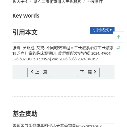
长因子-1
/
聚乙二醇化重组人生长激素
/
不良事件
Key words
引用格式 ▾
引用本文
张雪, 罗昭逊, 艾戎. 不同时效重组人生长激素治疗生长激素
缺乏症儿童的临床观察[J].
贵州医科大学学报
, 2024, 49(04):
596-602 DOI:10.19367/j.cnki.2096-8388.2024.04.017
上一篇
下一篇
基金资助
贵州省卫生健康委科学技术基金项目(gzwkj2021-287)