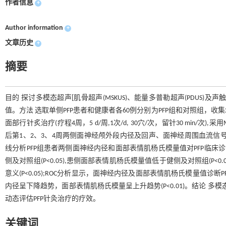
作者信息
+
Author information
+
文章历史
+
摘要
目的 探讨多模态超声[肌骨超声(MSKUS)、能量多普勒超声(PDUS)及
值。方法 选取单侧PFP患者和健康者各60例分别为PFP组和对照组，收集
面部行针炙治疗(疗程4周，5 d/周,1次/d, 30穴/次，留针30 min/次
后第1、2、3、4周两侧面神经颅外段内径及回声、面神经周围血流信号
线分析PFP组患者两侧面神经内径和面部表情肌杨氏模量值对PFP临床
侧及对照组(P<0.05),患侧面部表情肌杨氏模量值低于健侧及对照组(P
意义(P<0.05);ROC分析显示，面神经内径及面部表情肌杨氏模量值诊断
内径呈下降趋势，面部表情肌杨氏模量呈上升趋势(P<0.01)。结论 
动态评估PFP针灸治疗的疗效。
关键词