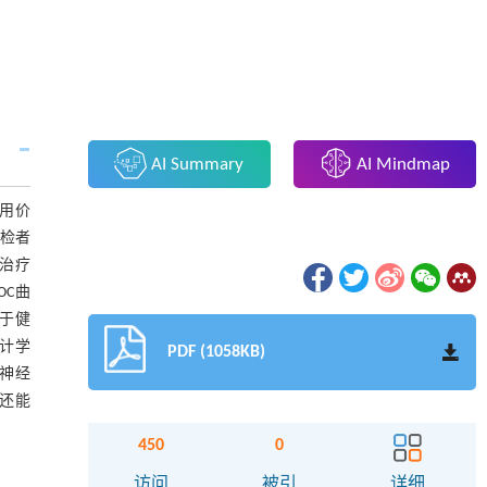
AI Summary
AI Mindmap
应用价
受检者
和治疗
OC曲
大于健
统计学
PDF (1058KB)
面神经
，还能
450
0
访问
被引
详细