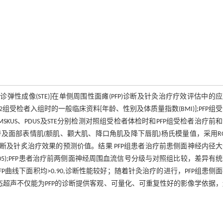
声触诊弹性成像(STE)]在单侧周围性面瘫(PFP)诊断及针灸治疗疗效评估中的
2组受检者入组时的一般临床资料[年龄、性别及体质量指数(BMI)];PFP组
),采用MSKUS、PDUS及STE分别检测对照组受检者体检时和PFP组受检者治疗前
及面部表情肌(额肌、颧大肌、降口角肌及降下唇肌)杨氏模量值，采用R
诊断及针炙治疗效果的预测价值。结果 PFP组患者治疗前患侧面神经内径
<0.05);PFP患者治疗前两侧面神经周围血流信号分级与对照组比较，差异有
PFP曲线下面积均>0.90,诊断性能较好；随着针灸治疗的进行，PFP组患侧
多模态超声不仅能为PFP的诊断提供客观、可量化、可重复性好的影像学依据