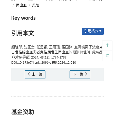
/
再出血
/
风险
Key words
引用格式 ▾
引用本文
颜晓彤, 沈正奎, 任思颖, 王丽琨, 伍国锋. 血清镁离子浓度对
自发性脑出血患者急性期发生再出血的预测价值[J].
贵州医
科大学学报
, 2024, 49(12): 1794-1799
DOI:10.19367/j.cnki.2096-8388.2024.12.010
上一篇
下一篇
基金资助