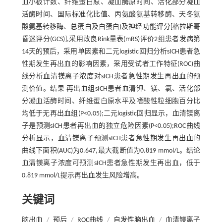
血小板计数、纤维蛋白原、凝血酶原时间、活化部分凝血
活酶时间、国际标准化比值、丙氨酸氨基转移酶、天冬氨
酸氨基转移酶、总蛋白及白蛋白)及神经功能评分[格拉斯哥
昏迷评分(GCS)],采用改良Rink量表(mRS)评价2组患者发病第
14天的预后，采用单因素和二元logistic回归分析sICH患者急
性期发生再出血的影响因素，采用受试者工作特征(ROC)曲
线分析血清镁离子浓度对sICH患者急性期发生再出血的预
测价值。结果 再出血组sICH患者血清钾、镁、氯、活化部
分凝血活酶时间、纤维蛋白原水平及嗜酸性粒细胞百分比
均低于无再出血组(P<0.05);二元logistic回归显示，血清镁离
子是预测sICH患者再出血的独立危险因素(P<0.05);ROC曲线
分析显示，血清镁离子预测sICH患者急性期发生再出血的
曲线下面积(AUC)为0.647,最大截断值为0.819 mmol/L。结论
血清镁离子浓度可预测sICH患者急性期发生再出血，低于
0.819 mmol/L提示再出血发生风险增高。
关键词
脑出血
/
预后
/
ROC曲线
/
自发性脑出血
/
血清镁离子