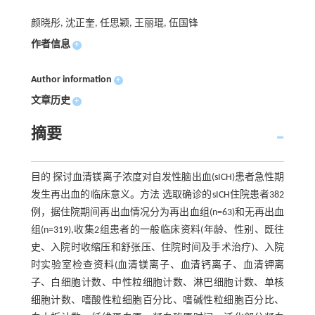
颜晓彤, 沈正奎, 任思颖, 王丽琨, 伍国锋
作者信息
+
Author information
+
文章历史
+
摘要
目的 探讨血清镁离子浓度对自发性脑出血(sICH)患者急性期
发生再出血的临床意义。方法 选取确诊的sICH住院患者382
例，据住院期间再出血情况分为再出血组(n=63)和无再出血
组(n=319),收集2组患者的一般临床资料(年龄、性别、既往
史、入院时收缩压和舒张压、住院时间及手术治疗)、入院
时实验室检查资料(血清镁离子、血清钙离子、血清钾离
子、白细胞计数、中性粒细胞计数、淋巴细胞计数、单核
细胞计数、嗜酸性粒细胞百分比、嗜碱性粒细胞百分比、