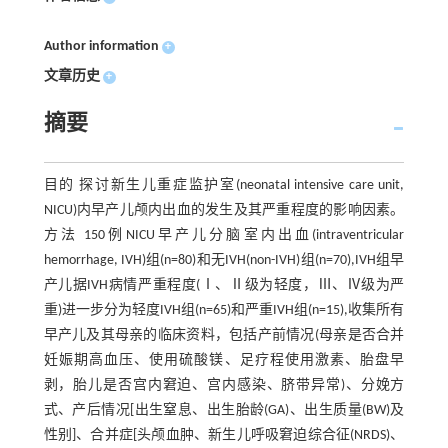
Author information
+
文章历史
+
摘要
目的 探讨新生儿重症监护室(neonatal intensive care unit,
NICU)内早产儿颅内出血的发生及其严重程度的影响因素。
方法 150例NICU早产儿分脑室内出血(intraventricular
hemorrhage, IVH)组(n=80)和无IVH(non-IVH)组(n=70),IVH组早
产儿据IVH病情严重程度(Ⅰ、Ⅱ级为轻度，Ⅲ、Ⅳ级为严
重)进一步分为轻度IVH组(n=65)和严重IVH组(n=15),收集所有
早产儿及其母亲的临床资料，包括产前情况(母亲是否合并
妊娠期高血压、使用硫酸镁、足疗程使用激素、胎盘早
剥，胎儿是否宫内窘迫、宫内感染、脐带异常)、分娩方
式、产后情况[出生窒息、出生胎龄(GA)、出生质量(BW)及
性别]、合并症[头颅血肿、新生儿呼吸窘迫综合征(NRDS)、