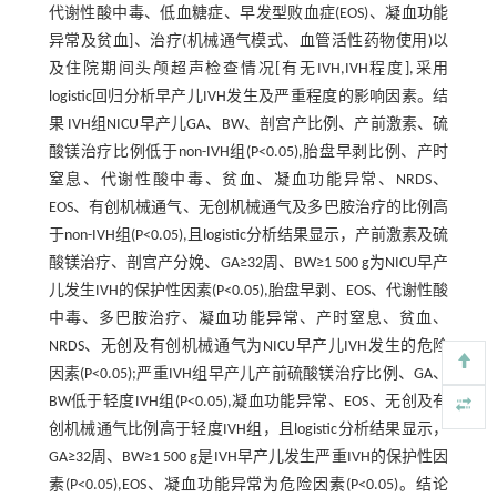
代谢性酸中毒、低血糖症、早发型败血症(EOS)、凝血功能
异常及贫血]、治疗(机械通气模式、血管活性药物使用)以
及住院期间头颅超声检查情况[有无IVH,IVH程度],采用
logistic回归分析早产儿IVH发生及严重程度的影响因素。结
果 IVH组NICU早产儿GA、BW、剖宫产比例、产前激素、硫
酸镁治疗比例低于non-IVH组(P<0.05),胎盘早剥比例、产时
窒息、代谢性酸中毒、贫血、凝血功能异常、NRDS、
EOS、有创机械通气、无创机械通气及多巴胺治疗的比例高
于non-IVH组(P<0.05),且logistic分析结果显示，产前激素及硫
酸镁治疗、剖宫产分娩、GA≥32周、BW≥1 500 g为NICU早产
儿发生IVH的保护性因素(P<0.05),胎盘早剥、EOS、代谢性酸
中毒、多巴胺治疗、凝血功能异常、产时窒息、贫血、
NRDS、无创及有创机械通气为NICU早产儿IVH发生的危险
因素(P<0.05);严重IVH组早产儿产前硫酸镁治疗比例、GA、
BW低于轻度IVH组(P<0.05),凝血功能异常、EOS、无创及有
创机械通气比例高于轻度IVH组，且logistic分析结果显示，
GA≥32周、BW≥1 500 g是IVH早产儿发生严重IVH的保护性因
素(P<0.05),EOS、凝血功能异常为危险因素(P<0.05)。结论