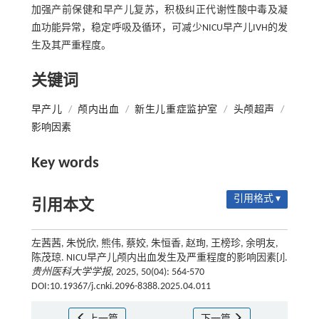
加强产前保健和早产儿复苏，积极纠正代谢性酸中毒及凝
血功能异常，稳定呼吸及循环，可减少NICU早产儿IVH的发
生及其严重程度。
关键词
早产儿
/
颅内出血
/
新生儿重症监护室
/
头颅超声
/
影响因素
Key words
引用格式 ▾
引用本文
左茜茜, 朱悦欣, 熊伟, 蔡姣, 朱恒香, 赵珣, 王榜珍, 余明友,
陈茂琼. NICU早产儿颅内出血发生及严重程度的影响因素[J].
贵州医科大学学报
, 2025, 50(04): 564-570
DOI:10.19367/j.cnki.2096-8388.2025.04.011