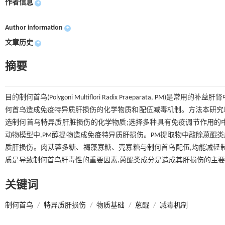
作者信息
+
Author information
+
文章历史
+
摘要
目的制何首乌(Polygoni Multiflori Radix Praeparata
何首乌造成免疫特异质肝损伤的化学物质和配伍减毒机制。方法本研究以脂多糖(Li
选制何首乌特异质肝脏损伤的化学物质;选择多种具有免疫调节作用的中
动物模型中,PM醇提物造成免疫特异质肝损伤。PM提取物中敲除蒽醌类
质肝损伤。肉苁蓉多糖、褐藻寡糖、壳寡糖与制何首乌配伍,均能减轻
质是导致制何首乌肝毒性的重要因素,蒽醌类成分是造成其肝损伤的主要
关键词
制何首乌
/
特异质肝损伤
/
物质基础
/
蒽醌
/
减毒机制