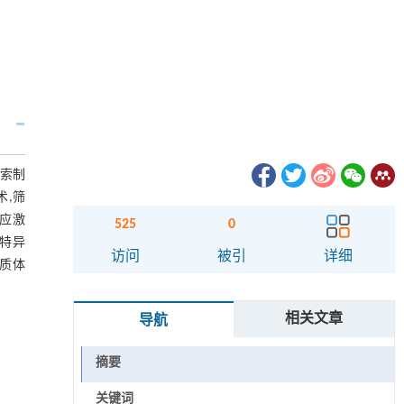
探索制
术,筛
疫应激
525
0
疫特异
访问
被引
详细
质体
。
相关文章
导航
摘要
关键词