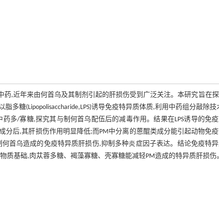
, PM)是常用的补益肝肾中药,近年来由何首乌及其制剂引起的肝损伤受到广泛关注。本研究旨在
popolisaccharide,LPS)诱导免疫特异质体质,利用中药组分敲除技
药多/寡糖,探究其与制何首乌配伍后的减毒作用。结果在LPS诱导的免
成分后,其肝损伤作用明显降低;而PM中分离的蒽醌类成分能引起动物免
制何首乌造成的免疫特异质肝损伤,抑制多种炎症因子表达。结论免疫特异
物质基础,肉苁蓉多糖、褐藻寡糖、壳寡糖能减轻PM造成的特异质肝损伤