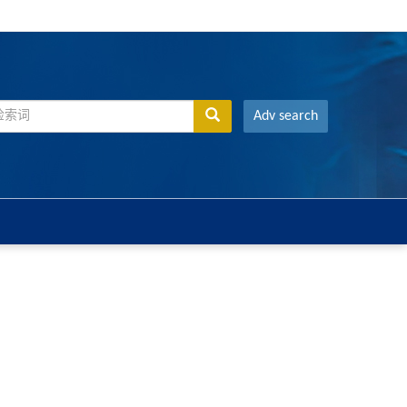
Adv search