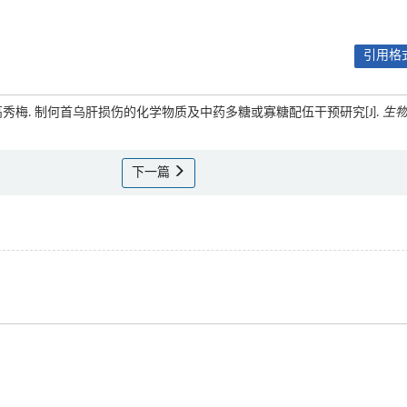
引用格式
官伟, 高秀梅. 制何首乌肝损伤的化学物质及中药多糖或寡糖配伍干预研究[J].
生
下一篇