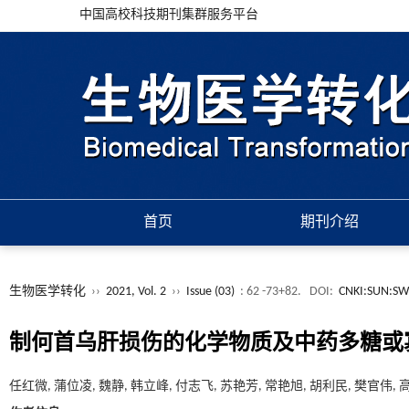
中国高校科技期刊集群服务平台
首页
期刊介绍
生物医学转化
››
2021, Vol. 2
››
Issue (03)
: 62 -73+82.
DOI:
CNKI:SUN:SW
制何首乌肝损伤的化学物质及中药多糖或
任红微, 蒲位凌, 魏静, 韩立峰, 付志飞, 苏艳芳, 常艳旭, 胡利民, 樊官伟,