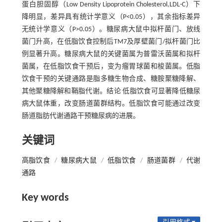
蛋白胆固醇（Low Density Lipoprotein Cholesterol,LDL-C）下
降明显，差异具有统计学意义（P<0.05），其余指标差异
无统计学意义（P>0.05）。糖尿病大鼠中拟杆菌门、放线
菌门升高，在低脂饮食控制后TM7及厚壁菌门/拟杆菌门比
例显著升高。糖尿病大鼠的关键菌属为普雷沃菌属和拟杆
菌属，在低脂饮食干预后，变为瘤胃球菌和梭菌属。低脂
饮食干预的关键通路是脂多糖生物合成、糖胺聚糖降解、
其他聚糖降解和鞘脂代谢。结论 低脂饮食可显著降低糖尿
病大鼠体重，改变肠道菌群结构。低脂饮食可能通过改变
肠道脂肪代谢通路干预糖尿病的进展。
关键词
高脂饮食
/
糖尿病大鼠
/
低脂饮食
/
肠道菌群
/
代谢
通路
Key words