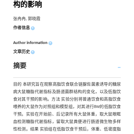
构的影响
张冉冉, 郭晓霞
作者信息
+
Author information
+
文章历史
+
摘要
目的 本研究旨在观察高脂饮食联合链脲佐菌素诱导的糖尿
病大鼠糖脂代谢指标及肠道菌群结构的变化，以及低脂饮
食对其干预的影响。方法 实验分别将普通饮食和高脂饮食
喂养的大鼠作为对照组和模型组，对其进行8W的低脂饮食
干预。实验在开始前、后记录所有大鼠体重，取大鼠眼眶
血检测糖脂代谢指标，留取大鼠粪便进行肠道微生物多样
性检测。结果 实验组在低脂饮食干预后，体重、低密度脂