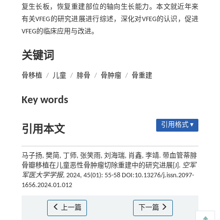
复生长板，恢复重建部位的轴向生长能力。本文就近年来
有关VFEG的研究进展进行综述，深化对VFEG的认识，促进
VFEG的临床应用与改进。
关键词
骨移植
/
儿童
/
腓骨
/
骨肿瘤
/
骨重建
Key words
引用格式 ▾
引用本文
马子扬, 樊简, 丁师, 张笑雨, 刘海瑞, 肖鑫, 李靖. 带血管蒂腓
骨瓣移植在儿童恶性骨肿瘤切除重建中的研究进展[J].
空军
军医大学学报
, 2024, 45(01): 55-58 DOI:10.13276/j.issn.2097-
1656.2024.01.012
上一篇
下一篇