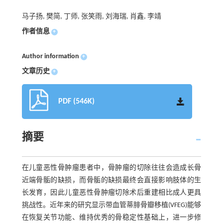
马子扬, 樊简, 丁师, 张笑雨, 刘海瑞, 肖鑫, 李靖
作者信息
+
Author information
+
文章历史
+
PDF (546K)
摘要
在儿童恶性骨肿瘤患者中，骨肿瘤的切除往往会造成长骨
近端骨骺的缺损，而骨骺的缺损最终会直接影响肢体的生
长发育，因此儿童恶性骨肿瘤切除术后重建相比成人更具
挑战性。近年来的研究显示带血管蒂腓骨瓣移植(VFEG)能够
在恢复关节功能、维持优秀的骨稳定性基础上，进一步修