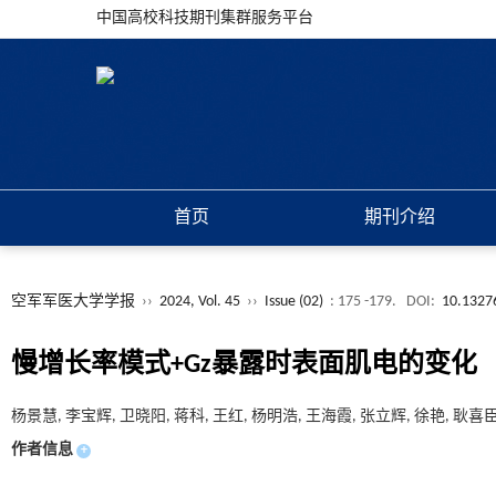
中国高校科技期刊集群服务平台
首页
期刊介绍
空军军医大学学报
››
2024, Vol. 45
››
Issue (02)
: 175 -179.
DOI:
10.13276
慢增长率模式+Gz暴露时表面肌电的变化
杨景慧, 李宝辉, 卫晓阳, 蒋科, 王红, 杨明浩, 王海霞, 张立辉, 徐艳, 耿喜臣
作者信息
+