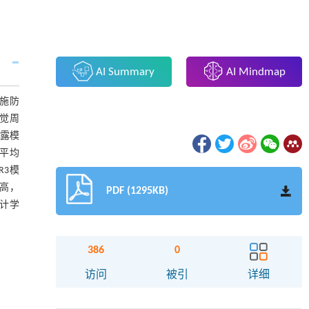
AI Summary
AI Mindmap
措施防
感觉周
暴露模
)平均
R3模
最高，
PDF (1295KB)
统计学
386
0
访问
被引
详细