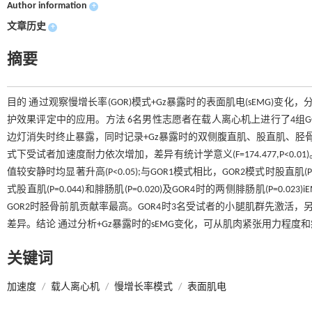
Author information
+
文章历史
+
摘要
目的 通过观察慢增长率(GOR)模式+Gz暴露时的表面肌电(sEMG)
护效果评定中的应用。方法 6名男性志愿者在载人离心机上进行了4组GOR模
边灯消失时终止暴露，同时记录+Gz暴露时的双侧腹直肌、股直肌、胫骨前肌及腓
式下受试者加速度耐力依次增加，差异有统计学意义(F=174.477,P<0.0
值较安静时均显著升高(P<0.05);与GOR1模式相比，GOR2模式时股直肌(P=
式股直肌(P=0.044)和腓肠肌(P=0.020)及GOR4时的两侧腓肠肌(P=0
GOR2时胫骨前肌贡献率最高。GOR4时3名受试者的小腿肌群先激活
差异。结论 通过分析+Gz暴露时的sEMG变化，可从肌肉紧张用力程
关键词
加速度
/
载人离心机
/
慢增长率模式
/
表面肌电