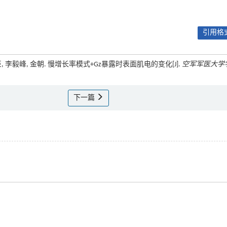
引用格式
喜臣, 李毅峰, 金朝. 慢增长率模式+Gz暴露时表面肌电的变化[J].
空军军医大学
下一篇