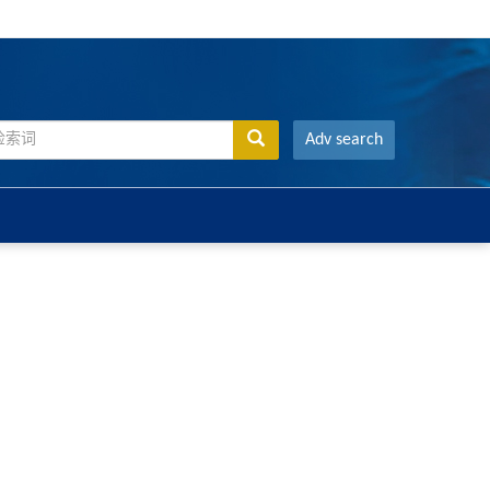
Adv search