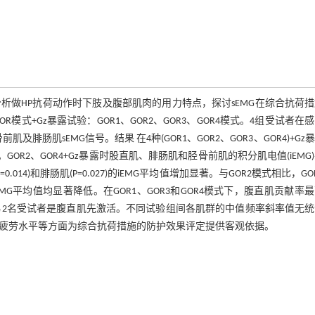
变化，分析做HP抗荷动作时下肢及腹部肌肉的用力特点，探讨sEMG在综合抗荷
式+Gz暴露试验：GOR1、GOR2、GOR3、GOR4模式。4组受试者在
肠肌sEMG信号。结果 在4种(GOR1、GOR2、GOR3、GOR4)+Gz
1)。GOR2、GOR4+Gz暴露时股直肌、腓肠肌和胫骨前肌的积分肌电值(iEMG
0.014)和腓肠肌(P=0.027)的iEMG平均值增加显著。与GOR2模式相比，GO
.023)iEMG平均值均显著降低。在GOR1、GOR3和GOR4模式下，腹直肌贡献率
，另2名受试者是腹直肌先激活。不同试验组间各肌群的中值频率斜率值无
度和疲劳水平等方面为综合抗荷措施的防护效果评定提供客观依据。