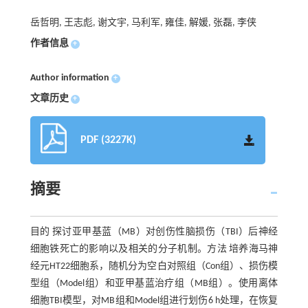
岳哲明, 王志彪, 谢文宇, 马利军, 雍佳, 解媛, 张磊, 李侠
作者信息
+
Author information
+
文章历史
+
PDF (3227K)
摘要
目的 探讨亚甲基蓝（MB）对创伤性脑损伤（TBI）后神经
细胞铁死亡的影响以及相关的分子机制。方法 培养海马神
经元HT22细胞系，随机分为空白对照组（Con组）、损伤模
型组（Model组）和亚甲基蓝治疗组（MB组）。使用离体
细胞TBI模型，对MB组和Model组进行划伤6 h处理，在恢复