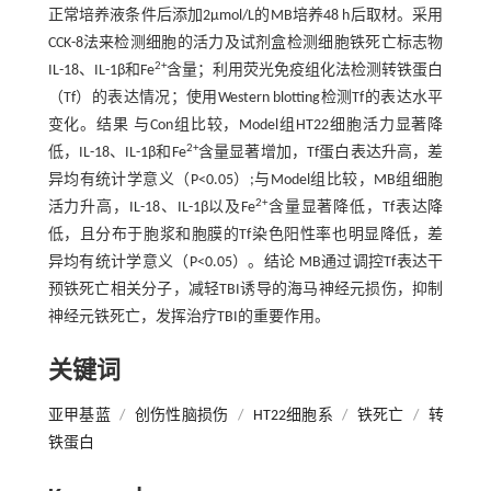
正常培养液条件后添加2μmol/L的MB培养48 h后取材。采用
CCK-8法来检测细胞的活力及试剂盒检测细胞铁死亡标志物
2+
IL-18、IL-1β和Fe
含量；利用荧光免疫组化法检测转铁蛋白
（Tf）的表达情况；使用Western blotting检测Tf的表达水平
变化。结果 与Con组比较，Model组HT22细胞活力显著降
2+
低，IL-18、IL-1β和Fe
含量显著增加，Tf蛋白表达升高，差
异均有统计学意义（P<0.05）;与Model组比较，MB组细胞
2+
活力升高，IL-18、IL-1β以及Fe
含量显著降低，Tf表达降
低，且分布于胞浆和胞膜的Tf染色阳性率也明显降低，差
异均有统计学意义（P<0.05）。结论 MB通过调控Tf表达干
预铁死亡相关分子，减轻TBI诱导的海马神经元损伤，抑制
神经元铁死亡，发挥治疗TBI的重要作用。
关键词
亚甲基蓝
/
创伤性脑损伤
/
HT22细胞系
/
铁死亡
/
转
铁蛋白