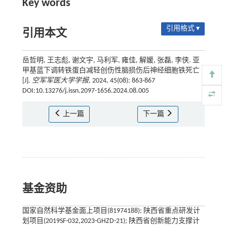
Key words
引用格式 ▾
引用本文
岳哲明, 王志彪, 谢文宇, 马利军, 雍佳, 解媛, 张磊, 李侠. 亚
甲基蓝下调转铁蛋白减轻创伤性脑损伤后神经细胞铁死亡
[J].
空军军医大学学报
, 2024, 45(08): 863-867
DOI:10.13276/j.issn.2097-1656.2024.08.005
上一篇
下一篇
基金资助
国家自然科学基金面上项目(81974188); 陕西省重点研发计
划项目(2019SF-032,2023-GHZD-21); 陕西省创新能力支撑计