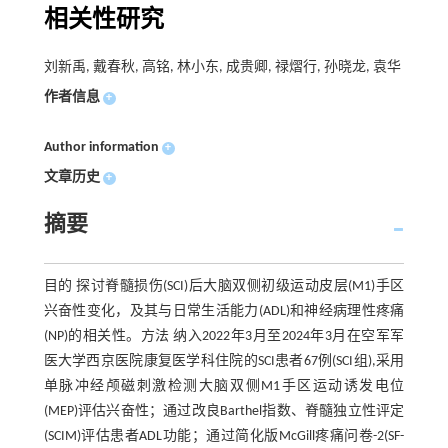
相关性研究
刘新禹, 戴春秋, 高铭, 林小东, 成贵卿, 禄熠行, 孙晓龙, 袁华
作者信息
+
Author information
+
文章历史
+
摘要
目的 探讨脊髓损伤(SCI)后大脑双侧初级运动皮层(M1)手区
兴奋性变化，及其与日常生活能力(ADL)和神经病理性疼痛
(NP)的相关性。方法 纳入2022年3月至2024年3月在空军军
医大学西京医院康复医学科住院的SCI患者67例(SCI组),采用
单脉冲经颅磁刺激检测大脑双侧M1手区运动诱发电位
(MEP)评估兴奋性；通过改良Barthel指数、脊髓独立性评定
(SCIM)评估患者ADL功能；通过简化版McGill疼痛问卷-2(SF-