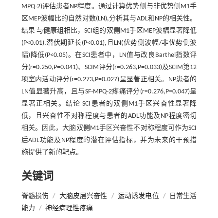
MPQ-2)评估患者NP程度。通过计算优势侧与非优势侧M1手
区MEP波幅比的自然对数(LN),分析其与ADL和NP的相关性。
结果 与健康组相比，SCI组的双侧M1手区MEP波幅显著降低
(P<0.01),潜伏期延长(P<0.01),且LN(优势侧波幅/非优势侧波
幅)降低(P<0.05)。在SCI患者中，LN值与改良Barthel指数评
分(r=0.250,P=0.041)、SCIM评分(r=0.263,P=0.033)及SCIM第12
项室内活动评分(r=0.273,P=0.027)呈显著正相关。NP患者的
LN值显著升高，且与SF-MPQ-2疼痛评分(r=0.276,P=0.047)呈
显著正相关。结论 SCI患者的双侧M1手区兴奋性显著降
低，且兴奋性不对称程度与患者的ADL功能及NP程度密切
相关。因此，大脑双侧M1手区兴奋性不对称程度可作为SCI
后ADL功能及NP程度的潜在评估指标，并为未来的干预措
施提供了新的靶点。
关键词
脊髓损伤
/
大脑皮层兴奋性
/
运动诱发电位
/
日常生活
能力
/
神经病理性疼痛