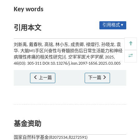
Key words
引用格式 ▾
引用本文
刘新禹, 戴春秋, 高铭, 林小东, 成贵卿, 禄熠行, 孙晓龙, 袁
华. 大脑M1手区兴奋性与脊髓损伤后日常生活能力和神经
病理性疼痛的相关性研究[J].
空军军医大学学报
, 2025,
46(03): 305-311 DOI:10.13276/j.issn.2097-1656.2025.03.005
上一篇
下一篇
基金资助
国家自然科学基金(82072534,82272591)