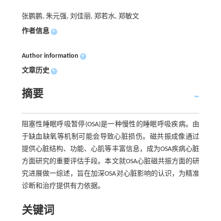
张鹏鹏, 朱元强, 刘佳丽, 郑若水, 郑敏文
作者信息
+
Author information
+
文章历史
+
摘要
阻塞性睡眠呼吸暂停(OSA)是一种慢性的睡眠呼吸疾病。由
于缺血缺氧等机制可能会导致心脏损伤。磁共振成像通过
提供心脏结构、功能、心肌等丰富信息，成为OSA疾病心脏
方面研究的重要评估手段。本文就OSA心脏磁共振方面的研
究进展做一综述，旨在加深OSA对心脏影响的认识，为精准
诊断和治疗提供有力依据。
关键词