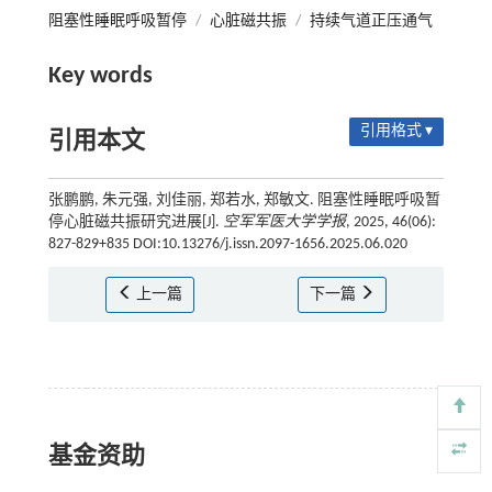
阻塞性睡眠呼吸暂停
/
心脏磁共振
/
持续气道正压通气
Key words
引用格式 ▾
引用本文
张鹏鹏, 朱元强, 刘佳丽, 郑若水, 郑敏文. 阻塞性睡眠呼吸暂
停心脏磁共振研究进展[J].
空军军医大学学报
, 2025, 46(06):
827-829+835 DOI:10.13276/j.issn.2097-1656.2025.06.020
上一篇
下一篇
基金资助